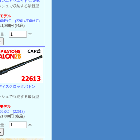
ロンエアウエイト CAP式
ッシュで収納する最新型
のモデル
0FAC (22614/T60AC)
1,800円 (税込)
数量：
本
ディスクロックバトン
ッシュで収納する最新型
のモデル
60KC (22613)
1,800円 (税込)
数量：
本