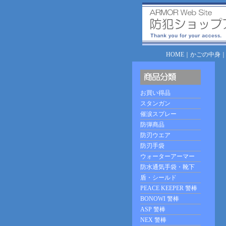
HOME
｜
かごの中身