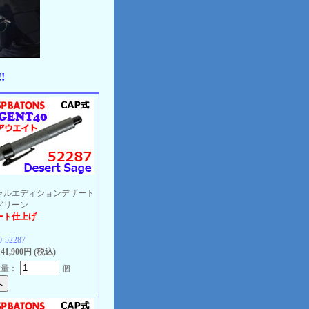
!!
ャルエディションデザート
グリーン
ート仕上げ
0-52287
1,900円 (税込)
数量：
個