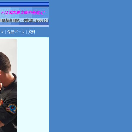
トは国内最大級の品揃え!
町線新富町駅・4番出口徒歩1分
ス
｜
各種データ
｜
資料