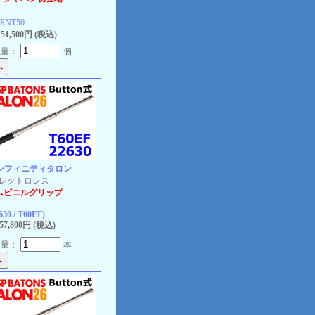
ENT50
1,500円 (税込)
数量：
個
インフィニティタロン
 エレクトロレス
ムビニルグリップ
630 / T60EF)
7,800円 (税込)
数量：
本