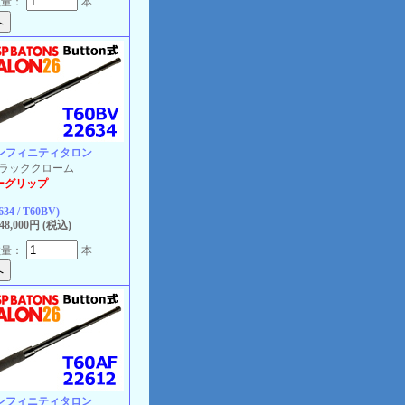
数量：
本
インフィニティタロン
 ブラッククローム
ーグリップ
634 / T60BV)
8,000円 (税込)
数量：
本
インフィニティタロン