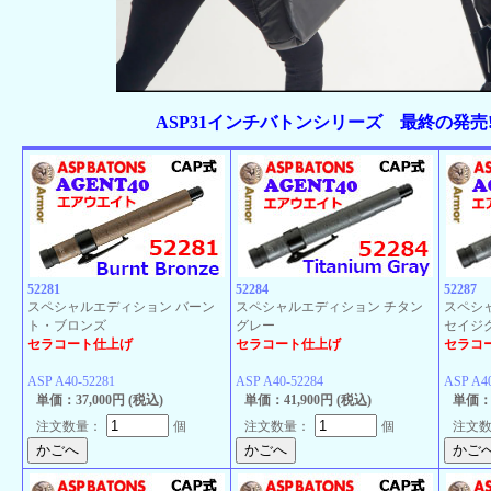
ASP31インチバトンシリーズ 最終の発売
52281
52284
52287
スペシャルエディション バーン
スペシャルエディション チタン
スペシ
ト・ブロンズ
グレー
セイジ
セラコート仕上げ
セラコート仕上げ
セラコ
ASP A40-52281
ASP A40-52284
ASP A4
単価：37,000円 (税込)
単価：41,900円 (税込)
単価：4
注文数量：
個
注文数量：
個
注文