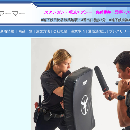
スタンガン・催涙スプレー・特殊警棒・防弾ベス
■地下鉄日比谷線築地駅・4番出口徒歩3分 ■地下鉄有楽
｜
新着情報
｜
商品一覧
｜
注文方法
｜
会社概要
｜
注意事項
｜
通販法表記
｜
プレスリリー