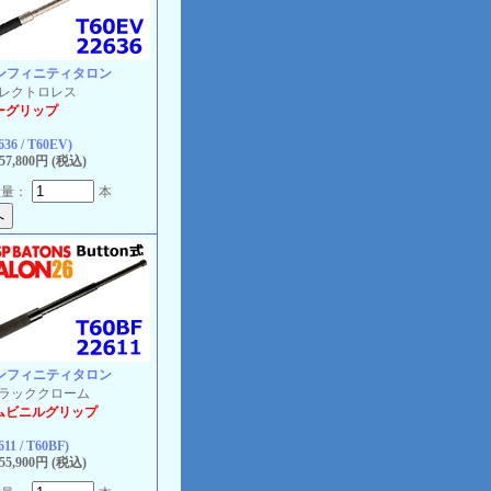
インフィニティタロン
 エレクトロレス
ーグリップ
636 / T60EV)
7,800円 (税込)
数量：
本
インフィニティタロン
 ブラッククローム
ムビニルグリップ
611 / T60BF)
5,900円 (税込)