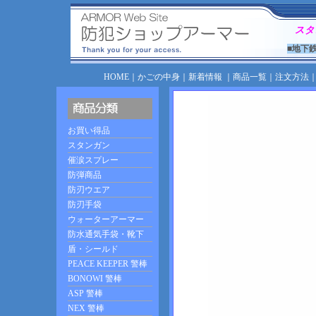
スタ
■地下
HOME
｜
かごの中身
｜
新着情報
｜
商品一覧
｜
注文方法