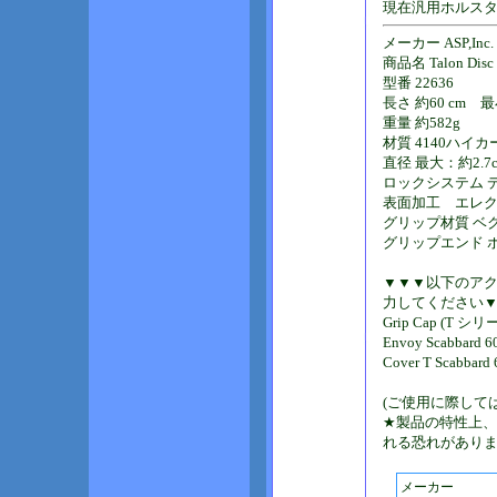
現在汎用ホルス
メーカー ASP,Inc.
商品名 Talon Disc
型番 22636
長さ 約60 cm 
重量 約582g
材質 4140ハイ
直径 最大：約2.7
ロックシステム 
表面加工 エレク
グリップ材質 ベ
グリップエンド 
▼▼▼以下のア
力してください
Grip Cap (T シリ
Envoy Scabbar
Cover T Scabb
(ご使用に際して
★製品の特性上
れる恐れがあり
メーカー