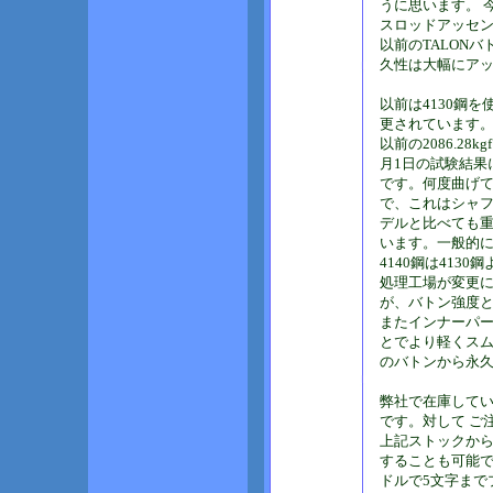
うに思います。 
スロッドアッセ
以前のTALON
久性は大幅にア
以前は4130鋼
更されています
以前の2086.28
月1日の試験結果
です。何度曲げて
で、これはシャ
デルと比べても
います。一般的
4140鋼は41
処理工場が変更
が、バトン強度
またインナーパ
とでより軽くス
のバトンから永
弊社で在庫してい
です。対して ご
上記ストックか
することも可能で
ドルで5文字まで