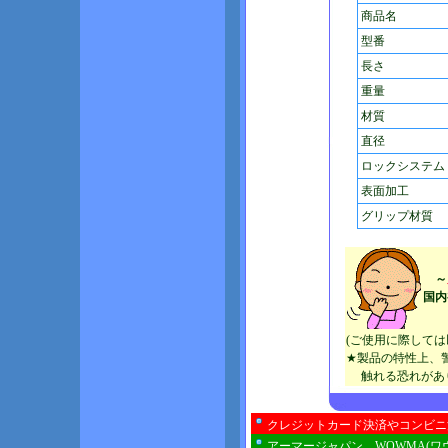
商品名
型番
長さ
重量
材質
直径
ロックシステム
表面加工
グリップ材質
～
国内
(ご使用に際して
★製品の特性上、
触れる恐れがあり
クレジットカード決済やコンビニ
アーマージャパン WOWMA(ワ