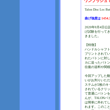
ワンプッシュで
Talon Disc L
曲げ強度は
1454.
2020年9月4
げ試験を行ってき
きました。
【特徴】
ハンドルシャフト
プリントされて
れたバトンに対
カに送ったバト
往復の送料や関
今回アップした
いがお判りいた
ステムが2枚のキ
されているクリ
て普通にバトン
んが、TALON
は簡単に外れて
れます。このこ