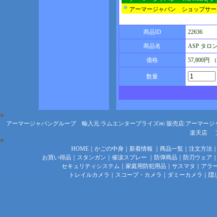
アーマージャパン ショップサー
商品ID
22636
商品名
ASP タロン 
価格
57,800円
数量
アーマージャパングループ 輸入元:ラムエンタープライズ㈱
販売店:アーマージ
楽天店
HOME
｜
かごの中身
｜
新着情報
｜
商品一覧
｜
注文方法
お買い得品
｜
スタンガン
｜
催涙スプレー
｜
防弾商品
｜
防刃ウェア
セキュリティシステム
｜
家庭用防犯用品
｜
サスマタ
｜
アラ
トレイルカメラ
｜
スコープ・カメラ
｜
ダミーカメラ
｜
隠