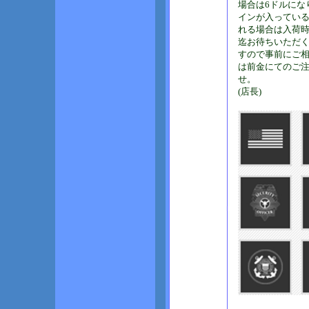
場合は6ドルにな
インが入ってい
れる場合は入荷
迄お待ちいただ
すので事前にご
は前金にてのご
せ。
(店長)