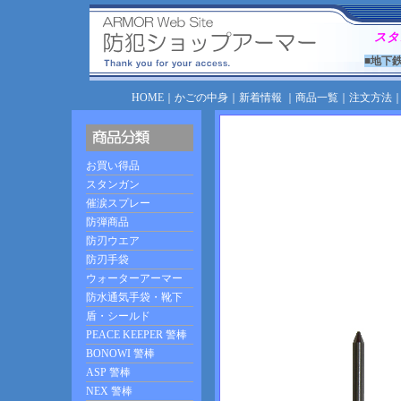
スタ
■地下
HOME
｜
かごの中身
｜
新着情報
｜
商品一覧
｜
注文方法