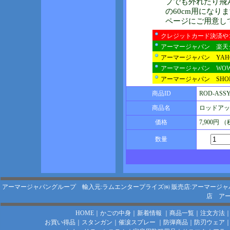
プでも外れたり飛
の60cm用になり
ページにご用意し
クレジットカード決済や
アーマージャパン 楽天
アーマージャパン YA
アーマージャパン WO
アーマージャパン SHOP
商品ID
ROD-ASSY
商品名
ロッドアッ
価格
7,900円 
数量
アーマージャパングループ 輸入元:ラムエンタープライズ㈱
販売店:アーマージャ
店
アー
HOME
｜
かごの中身
｜
新着情報
｜
商品一覧
｜
注文方法
お買い得品
｜
スタンガン
｜
催涙スプレー
｜
防弾商品
｜
防刃ウェア