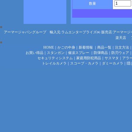
数量
アーマージャパングループ 輸入元:ラムエンタープライズ㈱
販売店:アーマージ
楽天店
HOME
｜
かごの中身
｜
新着情報
｜
商品一覧
｜
注文方法
お買い得品
｜
スタンガン
｜
催涙スプレー
｜
防弾商品
｜
防刃ウェア
セキュリティシステム
｜
家庭用防犯用品
｜
サスマタ
｜
アラ
トレイルカメラ
｜
スコープ・カメラ
｜
ダミーカメラ
｜
隠