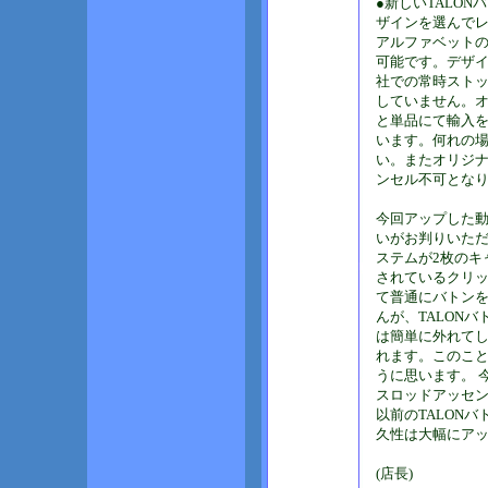
●新しいTALO
ザインを選んで
アルファベットの
可能です。デザイ
社での常時スト
していません。
と単品にて輸入
います。何れの
い。またオリジ
ンセル不可とな
今回アップした
いがお判りいた
ステムが2枚のキ
されているクリ
て普通にバトン
んが、TALON
は簡単に外れて
れます。このこ
うに思います。 
スロッドアッセ
以前のTALON
久性は大幅にア
(店長)