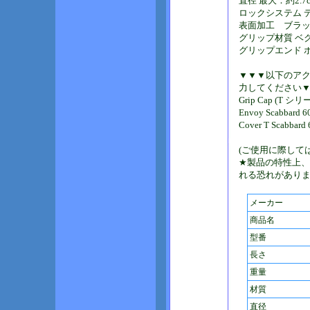
直径 最大：約2.7
ロックシステム 
表面加工 ブラ
グリップ材質 ベ
グリップエンド 
▼▼▼以下のア
力してください
Grip Cap (T シリ
Envoy Scabbar
Cover T Scabb
(ご使用に際して
★製品の特性上
れる恐れがあり
メーカー
商品名
型番
長さ
重量
材質
直径