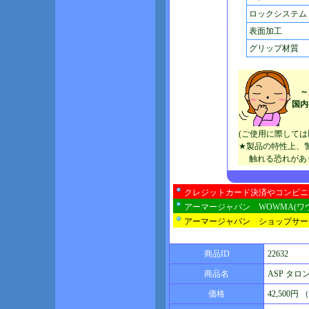
ロックシステム
表面加工
グリップ材質
～
国内
(ご使用に際して
★製品の特性上、
触れる恐れがあり
クレジットカード決済やコンビニ
アーマージャパン WOWMA(ワ
アーマージャパン ショップサー
商品ID
22632
商品名
ASP タロン 
価格
42,500円