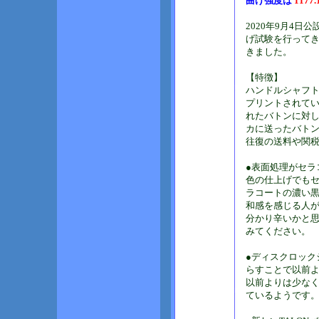
曲げ強度は
1177.
2020年9月4
げ試験を行ってき
きました。
【特徴】
ハンドルシャフト
プリントされて
れたバトンに対
カに送ったバト
往復の送料や関
●表面処理がセラ
色の仕上げでも
ラコートの濃い黒
和感を感じる人
分かり辛いかと
みてください。
●ディスクロック
らすことで以前よ
以前よりは少な
ているようです