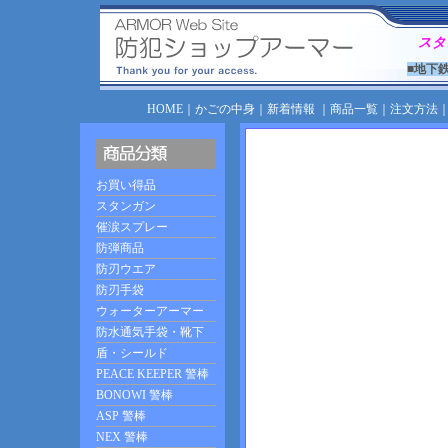
スタ
■地下
HOME
｜
かごの中身
｜
新着情報
｜
商品一覧
｜
注文方法