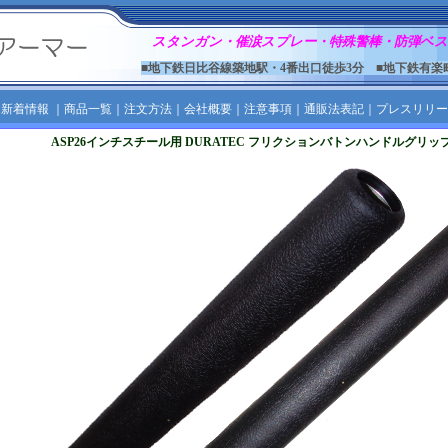
スタンガン・催涙スプレー・特殊警棒・防弾ベス
■地下鉄日比谷線築地駅・4番出口徒歩3分 ■地下鉄有楽
｜
新着情報
｜
商品一覧
｜
注文方法
｜
会社概要
｜
注意事項
｜
通販法表記
｜
プレスリリー
ASP26インチスチール用 DURATEC フリクションバトンハンドルグリ