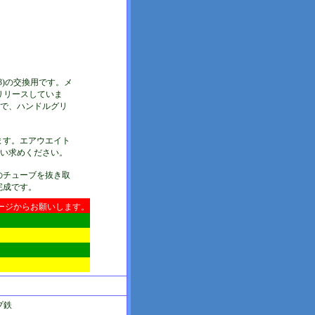
613)の交換用です。メ
をリリースしていま
ので、ハンドルグリ
ます。エアウエイト
買い求めください。
のチューブを抜き取
完成です。
ージからお願いします。
プ鉄