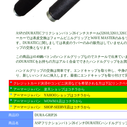
ASPのDURATECフリクションバトン26インチスチール(32610,32611,32
ーカーでは表皮交換はフォームビニルグリップとWAVE MASTERのみ
す。DURATECに関しましては表皮のラバーのみの販売はしていません
ップの交換となります。
この商品は4140鋼バトンのハンドルグリップなのでスチールで出来てい
のDURATECをお持ちの方はアルミ合金でできたハンドルグリップをお
ハンドルグリップの交換は簡単です。エンドキャップを取り外し、中身
り、新しいハンドルに挿入します。最後にエンドキャップを取り付けて
クレジットカード決済やコンビニ決済などを希望される方は下記リンクペ
アーマージャパン 楽天ショップはコチラから
アーマージャパン YAHOOショップはコチラから
アーマージャパン WOWMA店はコチラから
アーマージャパン SHOP-SEERVE店はコチラから
商品ID
DURA-GRIP26
商品名
ASPフリクションバトン26インチDURATECハンドルグリッ