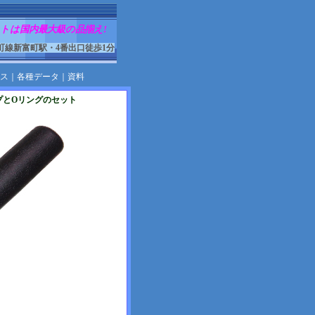
トは国内最大級の品揃え!
町線新富町駅・4番出口徒歩1分
ス
｜
各種データ
｜
資料
ップとOリングのセット