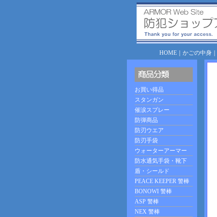
HOME
｜
かごの中身