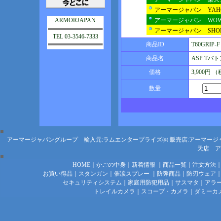
アーマージャパン YA
ARMORJAPAN
アーマージャパン WO
アーマージャパン SHOP
TEL 03-3546-7333
商品ID
T60GRIP-F
商品名
ASP Tバ
価格
3,900円 
数量
アーマージャパングループ 輸入元:ラムエンタープライズ㈱
販売店:アーマージ
天店
ア
HOME
｜
かごの中身
｜
新着情報
｜
商品一覧
｜
注文方法
お買い得品
｜
スタンガン
｜
催涙スプレー
｜
防弾商品
｜
防刃ウェア
セキュリティシステム
｜
家庭用防犯用品
｜
サスマタ
｜
アラ
トレイルカメラ
｜
スコープ・カメラ
｜
ダミーカ