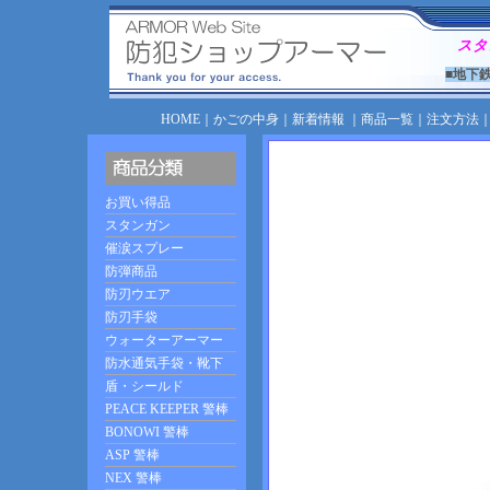
スタ
■地下
HOME
｜
かごの中身
｜
新着情報
｜
商品一覧
｜
注文方法