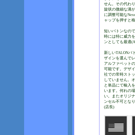
せん。その代わり
旋状の微細な溝
に調整可能なNe
ャップを押すと
短いバトンなの
時には特に威力を
ンとしても最適(Agent C
新しいTALON
ザインを選んで
アルファベットの
可能です。デザイ
社での常時スト
していません。
と単品にて輸入
います。何れの
い。またオリジ
ンセル不可とな
(店長)