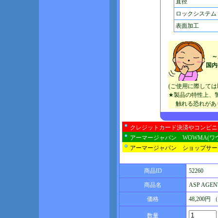
直径
ロックシステム
表面加工
～
国内
(ご使用に際して
★製品の特性上、
触れる恐れがあり
クレジットカード決済やコンビニ
アーマージャパン WOWMA(ワ
アーマージャパン ショップサー
商品ID
52260
商品名
ASP AGEN
価格
48,200円
数量