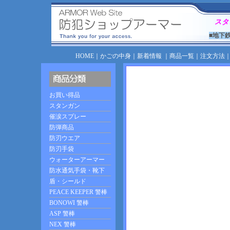
スタ
■地下
HOME
｜
かごの中身
｜
新着情報
｜
商品一覧
｜
注文方法