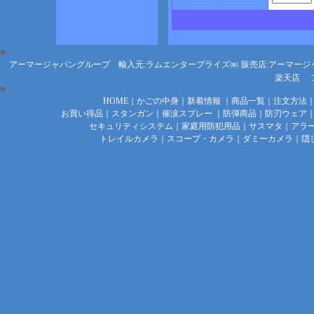
アーマージャパングループ 輸入元:ラムエンタープライズ㈱
販売店:アーマージ
楽天店
HOME
｜
かごの中身
｜
新着情報
｜
商品一覧
｜
注文方法
お買い得品
｜
スタンガン
｜
催涙スプレー
｜
防弾商品
｜
防刃ウェア
セキュリティシステム
｜
家庭用防犯用品
｜
サスマタ
｜
アラ
トレイルカメラ
｜
スコープ・カメラ
｜
ダミーカメラ
｜
隠