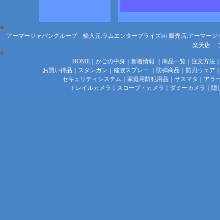
アーマージャパングループ 輸入元:ラムエンタープライズ㈱
販売店:アーマージ
楽天店
HOME
｜
かごの中身
｜
新着情報
｜
商品一覧
｜
注文方法
お買い得品
｜
スタンガン
｜
催涙スプレー
｜
防弾商品
｜
防刃ウェア
セキュリティシステム
｜
家庭用防犯用品
｜
サスマタ
｜
アラ
トレイルカメラ
｜
スコープ・カメラ
｜
ダミーカメラ
｜
隠