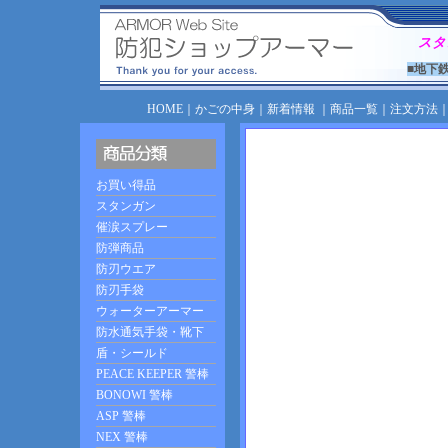
スタ
■地下
HOME
｜
かごの中身
｜
新着情報
｜
商品一覧
｜
注文方法