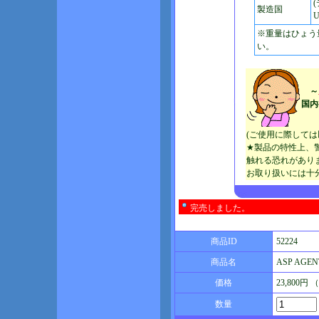
製造国
U
※重量はひょう
い。
～
国内初
(ご使用に際して
★製品の特性上、
触れる恐れがあり
お取り扱いには十
完売しました。
商品ID
52224
商品名
ASP AGEN
価格
23,800円
数量