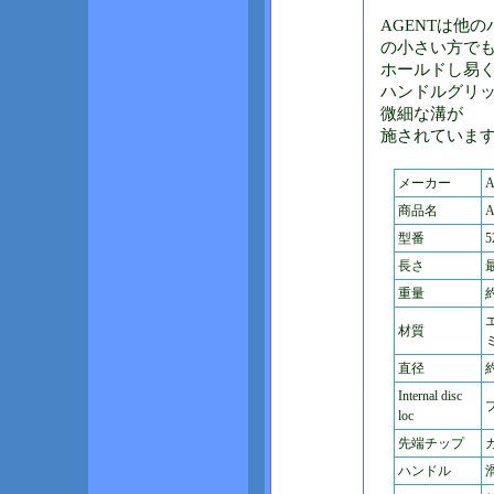
AGENTは他
の小さい方で
ホールドし易
ハンドルグリ
微細な溝が
施されていま
メーカー
A
商品名
A
型番
5
長さ
最
重量
約
材質
直径
約
Internal disc
loc
先端チップ
ハンドル