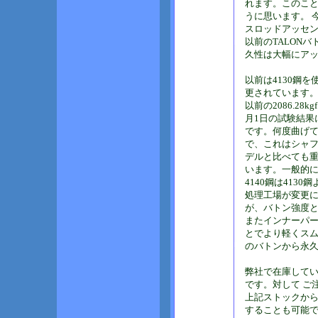
れます。このこ
うに思います。 
スロッドアッセ
以前のTALON
久性は大幅にア
以前は4130鋼
更されています
以前の2086.28
月1日の試験結果
です。何度曲げて
で、これはシャ
デルと比べても
います。一般的
4140鋼は41
処理工場が変更
が、バトン強度
またインナーパ
とでより軽くス
のバトンから永
弊社で在庫してい
です。対して ご
上記ストックか
することも可能で