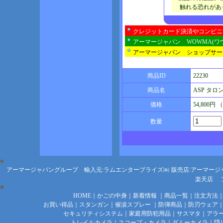
触れる恐れがあり
クレジットカード決済やコンビニ
アーマージャパン WOWMA(ワ
アーマージャパン ショップサー
商品ID
22230
商品名
ASP タロン 
価格
54,800円
数量
アーマージャパングループ 輸入元:ラムエンタープライズ㈱
販売店:アーマージ
楽天店
HOME
｜
かごの中身
｜
新着情報
｜
商品一覧
｜
注文方法
お買い得品
｜
スタンガン
｜
催涙スプレー
｜
防弾商品
｜
防刃ウェア
セキュリティシステム
｜
家庭用防犯用品
｜
サスマタ
｜
アラ
トレイルカメラ
｜
スコープ・カメラ
｜
ダミーカメラ
｜
隠