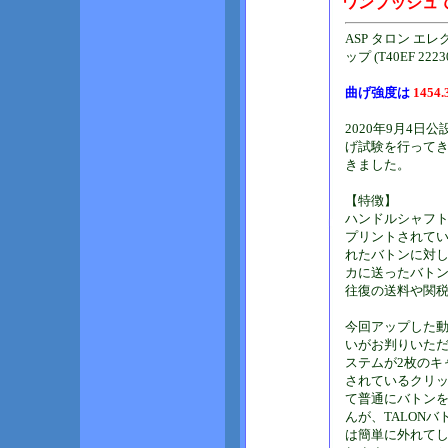
ワンプッシュで
ASP タロン エ
ップ (T40EF 2223
曲げ強度は
1454.
2020年9月4
げ試験を行ってき
きました。
【特徴】
ハンドルシャフト
プリントされて
れたバトンに対
カに送ったバト
往復の送料や関
今回アップした
いがお判りいた
ステムが2枚のキ
されているクリ
て普通にバトン
んが、TALON
は簡単に外れて