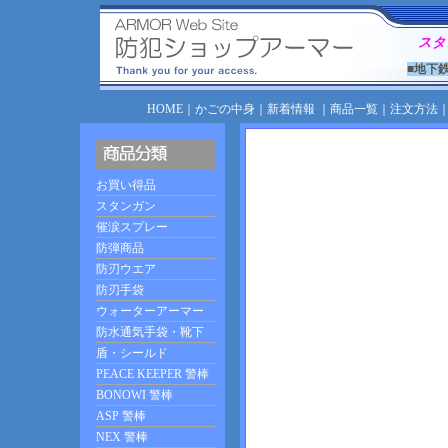
スタ
■地下
HOME
｜
かごの中身
｜
新着情報
｜
商品一覧
｜
注文方法