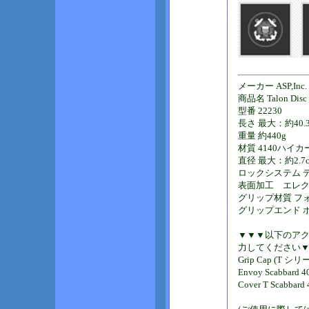
メーカー ASP,Inc.
商品名 Talon Disc
型番 22230
長さ 最大：約40.3
重量 約440g
材質 4140ハイ
直径 最大：約2.7
ロックシステム 
表面加工 エレク
グリップ材質 フ
グリップエンド 
▼▼▼以下のア
力してください
Grip Cap (T シリ
Envoy Scabbar
Cover T Scabb