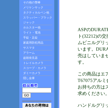
ASPのDUR
ト(32212
ムビニルグリッ
います。DUR
売はしていま
す。
この商品はエ
T67075アル
お持ちの方は
求めください
ハンドルグリ