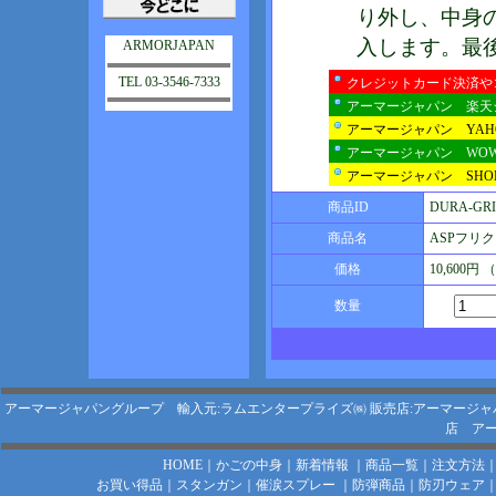
り外し、中身
入します。最
ARMORJAPAN
TEL 03-3546-7333
クレジットカード決済や
アーマージャパン 楽天
アーマージャパン YA
アーマージャパン WO
アーマージャパン SHOP
商品ID
DURA-GRI
商品名
ASPフリ
価格
10,600円
数量
アーマージャパングループ 輸入元:ラムエンタープライズ㈱
販売店:アーマージャ
店
アー
HOME
｜
かごの中身
｜
新着情報
｜
商品一覧
｜
注文方法
お買い得品
｜
スタンガン
｜
催涙スプレー
｜
防弾商品
｜
防刃ウェア