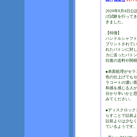
2020年9月4
げ試験を行ってき
きました。
【特徴】
ハンドルシャフト
プリントされて
れたバトンに対
カに送ったバト
往復の送料や関
●表面処理がセラ
色の仕上げでも
ラコートの濃い黒
和感を感じる人
分かり辛いかと
みてください。
●ディスクロック
らすことで以前よ
以前よりは少な
ているようです