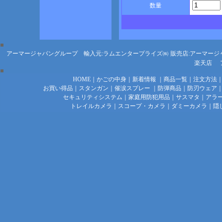
数量
アーマージャパングループ 輸入元:ラムエンタープライズ㈱
販売店:アーマージ
楽天店
HOME
｜
かごの中身
｜
新着情報
｜
商品一覧
｜
注文方法
お買い得品
｜
スタンガン
｜
催涙スプレー
｜
防弾商品
｜
防刃ウェア
セキュリティシステム
｜
家庭用防犯用品
｜
サスマタ
｜
アラ
トレイルカメラ
｜
スコープ・カメラ
｜
ダミーカメラ
｜
隠