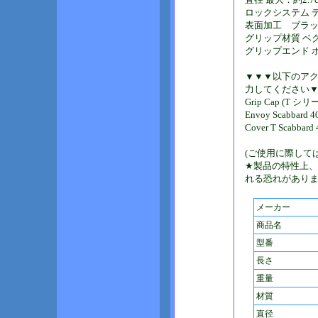
ロックシステム 
表面加工 ブラ
グリップ材質 ベ
グリップエンド 
▼▼▼以下のア
力してください
Grip Cap (T シリ
Envoy Scabbar
Cover T Scabb
(ご使用に際して
★製品の特性上
れる恐れがあり
メーカー
商品名
型番
長さ
重量
材質
直径