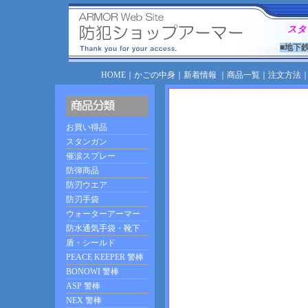
スタ
■地下
HOME
｜
かごの中身
｜
新着情報
｜
商品一覧
｜
注文方法