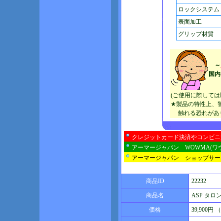
ロックシステム
表面加工
グリップ材質
～
国内
(ご使用に際して
★製品の特性上、
触れる恐れがあり
クレジットカード決済やコンビニ
アーマージャパン WOWMA(ワ
アーマージャパン ショップサー
商品ID
22232
商品名
ASP タロン 
価格
39,900円