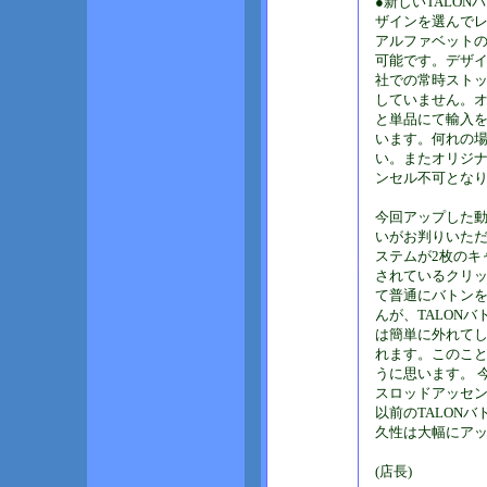
●新しいTALO
ザインを選んで
アルファベットの
可能です。デザイ
社での常時スト
していません。
と単品にて輸入
います。何れの
い。またオリジ
ンセル不可とな
今回アップした
いがお判りいた
ステムが2枚のキ
されているクリ
て普通にバトン
んが、TALON
は簡単に外れて
れます。このこ
うに思います。 
スロッドアッセ
以前のTALON
久性は大幅にア
(店長)