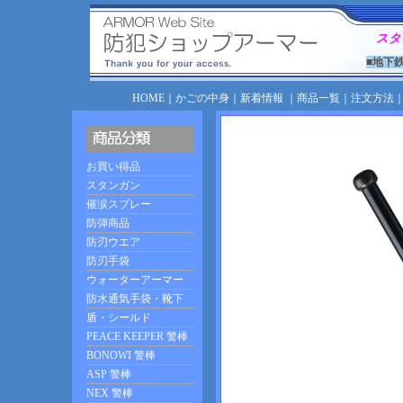
スタ
■地下
HOME
｜
かごの中身
｜
新着情報
｜
商品一覧
｜
注文方法