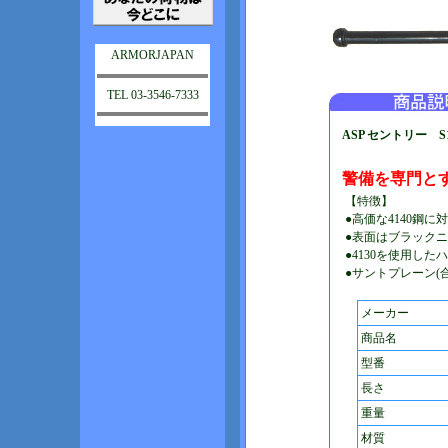
ARMORJAPAN
TEL 03-3546-7333
ASP セントリー S16 
警備を専門とす
【特徴】
●高価な4140鋼に
●表面はブラック
●4130を使用したハ
●サントプレーン(
メーカー
商品名
型番
長さ
重量
材質