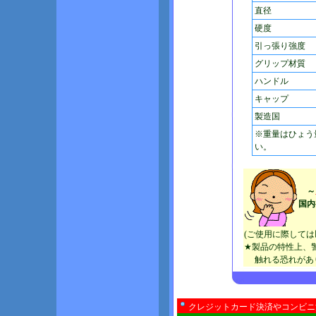
直径
硬度
引っ張り強度
グリップ材質
ハンドル
キャップ
製造国
※重量はひょう
い。
～
国内
(ご使用に際して
★製品の特性上、
触れる恐れがあり
クレジットカード決済やコンビニ