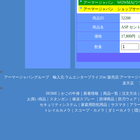
アーマージャパン WOWMA(ワ
アーマージャパン ショップサー
商品ID
52200
商品名
ASP セント
価格
17,800円
数量
アーマージャパングループ 輸入元:ラムエンタープライズ㈱
販売店:アーマージ
楽天店
HOME
｜
かごの中身
｜
新着情報
｜
商品一覧
｜
注文方法
お買い得品
｜
スタンガン
｜
催涙スプレー
｜
防弾商品
｜
防刃ウェア
セキュリティシステム
｜
家庭用防犯用品
｜
サスマタ
｜
アラ
トレイルカメラ
｜
スコープ・カメラ
｜
ダミーカメラ
｜
隠