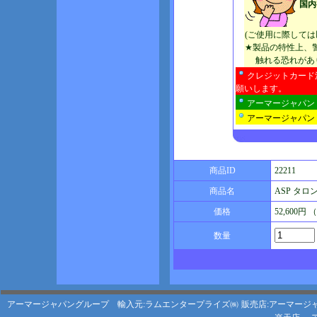
国内
(ご使用に際して
★製品の特性上、
触れる恐れがあり
クレジットカード
願いします。
アーマージャパン
アーマージャパン
商品ID
22211
商品名
ASP タロン
価格
52,600円
数量
アーマージャパングループ 輸入元:ラムエンタープライズ㈱
販売店:アーマージ