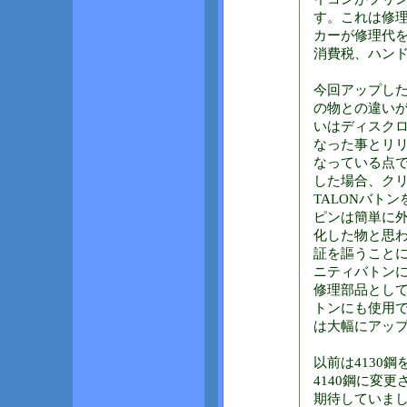
す。これは修
カーが修理代
消費税、ハン
今回アップし
の物との違い
いはディスクロ
なった事とリ
なっている点
した場合、ク
TALONバト
ピンは簡単に
化した物と思
証を謳うことに
ニティバトン
修理部品として
トンにも使用
は大幅にアッ
以前は4130
4140鋼に変
期待していましたが