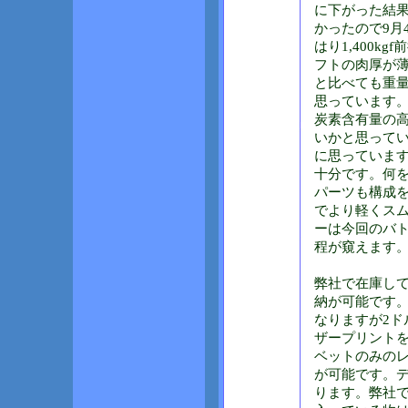
に下がった結果
かったので9月
はり1,400
フトの肉厚が
と比べても重
思っています
炭素含有量の高
いかと思って
に思っていま
十分です。何
パーツも構成
でより軽くス
ーは今回のバ
程が窺えます
弊社で在庫して
納が可能です。
なりますが2ド
ザープリント
ベットのみのレ
が可能です。デ
ります。弊社