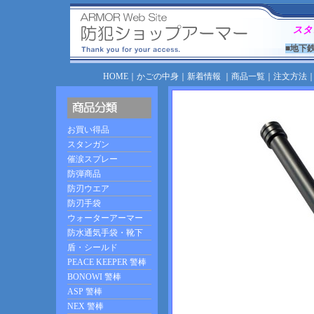
スタ
■地下
HOME
｜
かごの中身
｜
新着情報
｜
商品一覧
｜
注文方法