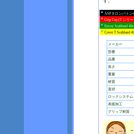
す。
ASPタロンバトン40
Grip Cap (T シリー
Envoy Scabbard
Cover T Scabba
メーカー
型番
品番
長さ
重量
材質
直径
ロックシステム
表面加工
グリップ材質
～