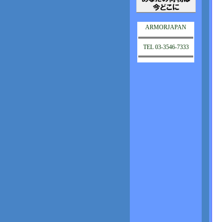
ARMORJAPAN
TEL 03-3546-7333