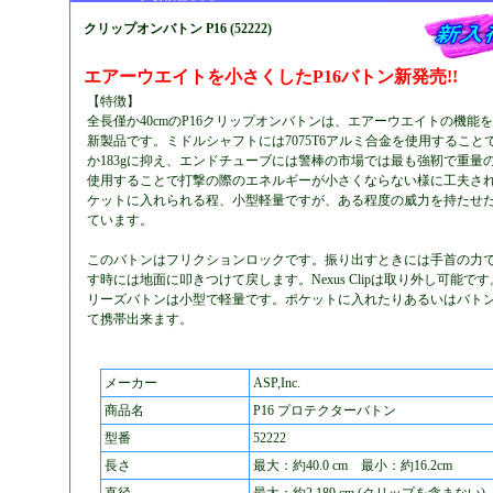
クリップオンバトン P16 (52222)
エアーウエイトを小さくしたP16バトン新発売!!
【特徴】
全長僅か40cmのP16クリップオンバトンは、エアーウエイトの機能
新製品です。ミドルシャフトには7075T6アルミ合金を使用すること
か183gに抑え、エンドチューブには警棒の市場では最も強靭で重量のあ
使用することで打撃の際のエネルギーが小さくならない様に工夫され
ケットに入れられる程、小型軽量ですが、ある程度の威力を持たせた
ています。
このバトンはフリクションロックです。振り出すときには手首の力
す時には地面に叩きつけて戻します。Nexus Clipは取り外し可能です
リーズバトンは小型で軽量です。ポケットに入れたりあるいはバト
て携帯出来ます。
メーカー
ASP,Inc.
商品名
P16 プロテクターバトン
型番
52222
長さ
最大：約40.0 cm 最小：約16.2cm