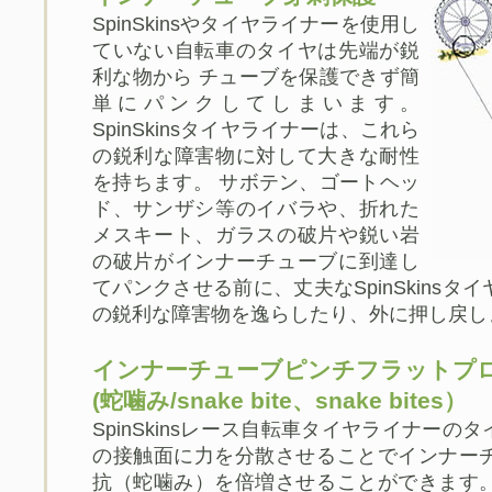
SpinSkinsやタイヤライナーを使用し
ていない自転車のタイヤは先端が鋭
利な物から チューブを保護できず簡
単にパンクしてしまいます。
SpinSkinsタイヤライナーは、これら
の鋭利な障害物に対して大きな耐性
を持ちます。 サボテン、ゴートヘッ
ド、サンザシ等のイバラや、折れた
メスキート、ガラスの破片や鋭い岩
の破片がインナーチューブに到達し
てパンクさせる前に、丈夫なSpinSkins
の鋭利な障害物を逸らしたり、外に押し戻し
インナーチューブピンチフラットプ
(蛇噛み/snake bite、snake bites）
SpinSkinsレース自転車タイヤライナー
の接触面に力を分散させることでインナー
抗（蛇噛み）を倍増させることができます