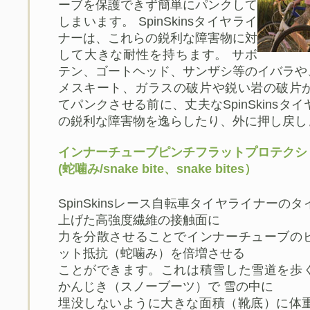
ーブを保護できず簡単にパンクして
しまいます。 SpinSkinsタイヤライ
ナーは、これらの鋭利な障害物に対
して大きな耐性を持ちます。 サボ
テン、ゴートヘッド、サンザシ等のイバラや
メスキート、ガラスの破片や鋭い岩の破片
てパンクさせる前に、丈夫なSpinSkins
の鋭利な障害物を逸らしたり、外に押し戻し
インナーチューブピンチフラットプロテクシ
(蛇噛み/snake bite、snake bites）
SpinSkinsレース自転車タイヤライナーの
上げた高強度繊維の接触面に
力を分散させることでインナーチューブの
ット抵抗（蛇噛み）を倍増させる
ことができます。これは積雪した雪道を歩
かんじき（スノーブーツ）で 雪の中に
埋没しないように大きな面積（靴底）に体