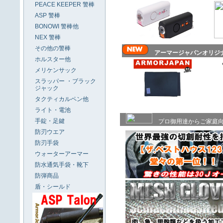
PEACE KEEPER 警棒
ASP 警棒
BONOWI 警棒他
NEX 警棒
その他の警棒
アーマージャパンオリジ
ホルスター他
メリケンサック
スラッパー ・ブラック
ジャック
タクティカルペン他
ライト・電池
手錠・足鍵
プロ御用達からご家庭
防刃ウエア
防刃手袋
ウォーターアーマー
防水通気手袋・靴下
防弾商品
盾・シールド