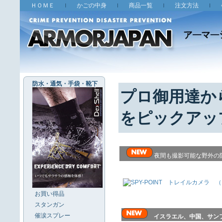
ＨＯＭＥ
かごの中身
商品一覧
注文方法
防水・通気・手袋・靴下
プロ御用達か
をピックアッ
夜間も撮影可能な野外の
お買い得品
スタンガン
催涙スプレー
イスラエル、中国、サン