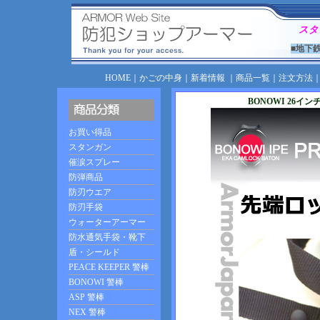
スタ
■地下
HOME
｜
かごの中身
｜
新着情報
｜
商品一覧
｜
注文方法
BONOWI 26イン