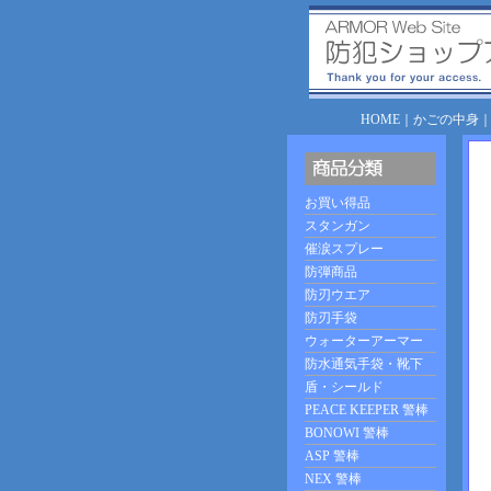
HOME
｜
かごの中身