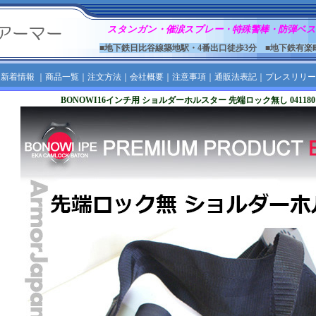
スタンガン・催涙スプレー・特殊警棒・防弾ベス
■地下鉄日比谷線築地駅・4番出口徒歩3分 ■地下鉄有楽
｜
新着情報
｜
商品一覧
｜
注文方法
｜
会社概要
｜
注意事項
｜
通販法表記
｜
プレスリリー
BONOWI16インチ用 ショルダーホルスター 先端ロック無し 0411801-K