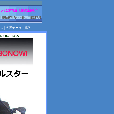
トは国内最大級の品揃え!
町線新富町駅・4番出口徒歩1分
ス
｜
各種データ
｜
資料
16-SH-koS