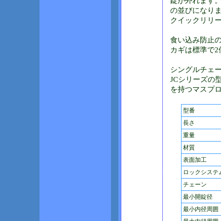
錠が外れます。
の並びになりま
クイックリリ
食い込み防止
カギは標準で2
シングルチェ
JCシリーズの
を持つマスプ
型番
長さ
重量
材質
表面加工
ロックシステ
チェーン
最小開錠径
最小内径周囲