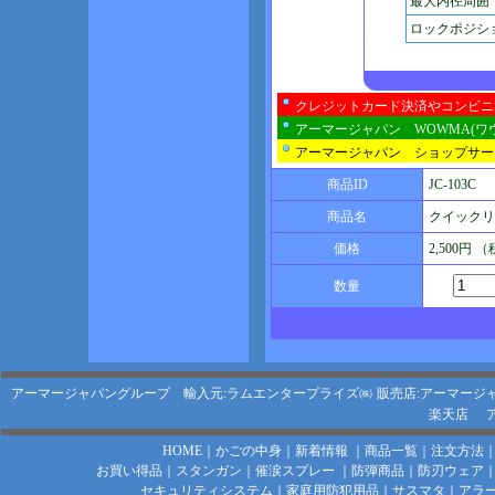
最大内径周囲
ロックポジシ
クレジットカード決済やコンビニ
アーマージャパン WOWMA(ワ
アーマージャパン ショップサー
商品ID
JC-103C
商品名
クイックリリ
価格
2,500円 
数量
アーマージャパングループ 輸入元:ラムエンタープライズ㈱
販売店:アーマージ
楽天店
HOME
｜
かごの中身
｜
新着情報
｜
商品一覧
｜
注文方法
お買い得品
｜
スタンガン
｜
催涙スプレー
｜
防弾商品
｜
防刃ウェア
セキュリティシステム
｜
家庭用防犯用品
｜
サスマタ
｜
アラ