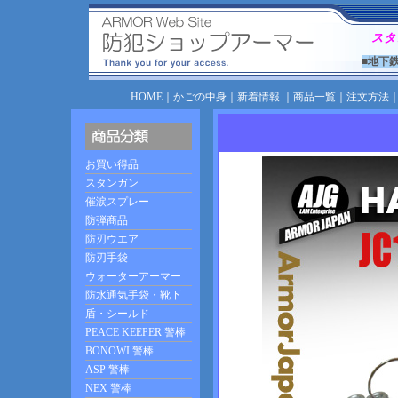
スタ
■地下
HOME
｜
かごの中身
｜
新着情報
｜
商品一覧
｜
注文方法