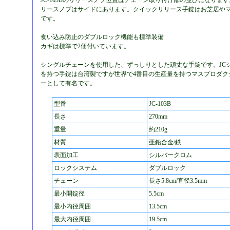
JC-103Bのリリースノブ位置はチェーン取り付け部の並びになります。J
リースノブはサイドにあります。クイックリリース手錠はお芝居や
です。
食い込み防止のダブルロック機能も標準装備
カギは標準で2個付いています。
シングルチェーンを使用した、ずっしりとした頑丈な手錠です。JC
を持つ手錠は台湾製ですが世界で4番目の生産量を持つマスプロダク
ーとして有名です。
型番
JC-103B
長さ
270mm
重量
約210g
材質
亜鉛合金/鉄
表面加工
シルバークロム
ロックシステム
ダブルロック
チェーン
長さ5.8cm/直径3.5mm
最小開錠径
5.5cm
最小内径周囲
13.5cm
最大内径周囲
19.5cm