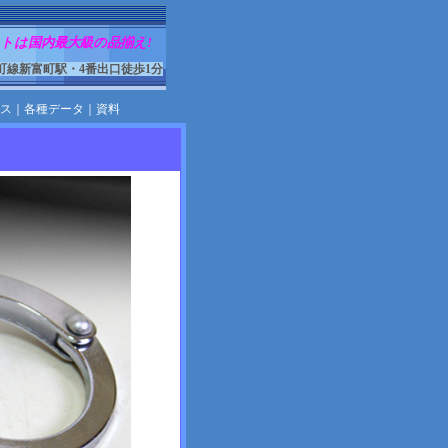
トは国内最大級の品揃え!
町線新富町駅・4番出口徒歩1分
ス
｜
各種データ
｜
資料