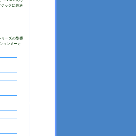
C-103Cのリ
マジックに最適
シリーズの型番
ションメーカ