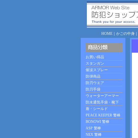
HOME
｜
かごの中身