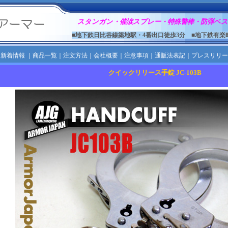
スタンガン・催涙スプレー・特殊警棒・防弾ベス
■地下鉄日比谷線築地駅・4番出口徒歩3分 ■地下鉄有楽
｜
新着情報
｜
商品一覧
｜
注文方法
｜
会社概要
｜
注意事項
｜
通販法表記
｜
プレスリリー
クイックリリース手錠 JC-103B