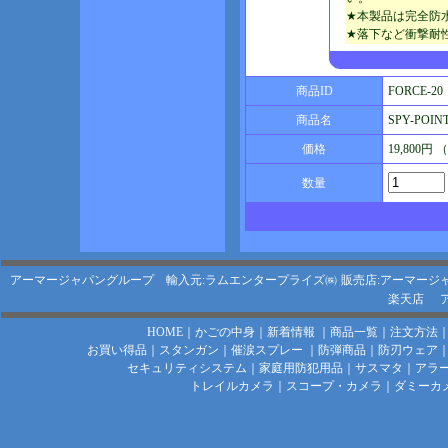
★本製品は完全防
★落下など衝撃耐
商品ID
FORCE-20
商品名
SPY-POI
価格
19,800円
数量
アーマージャパングループ 輸入元:ラムエンタープライズ㈱
販売店:アーマージ
楽天店
HOME
｜
かごの中身
｜
新着情報
｜
商品一覧
｜
注文方法
お買い得品
｜
スタンガン
｜
催涙スプレー
｜
防弾商品
｜
防刃ウェア
セキュリティシステム
｜
家庭用防犯用品
｜
サスマタ
｜
アラ
トレイルカメラ
｜
スコープ・カメラ
｜
ダミーカ