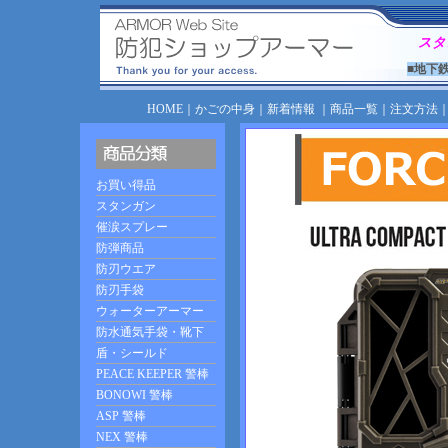
スタ
■地下
HOME
｜
かごの中身
｜
新着情報
｜
商品一覧
｜
注文方法