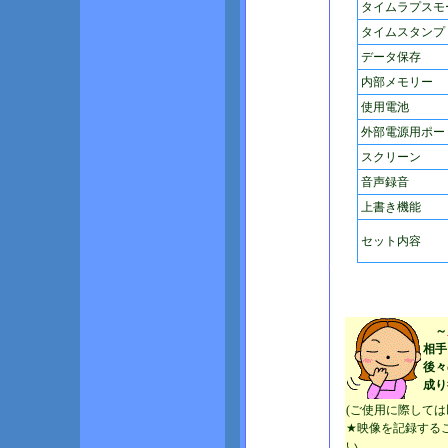
タイムラプスモ
タイムスタンプ
データ保存
内部メモリー
使用電池
外部電源用ポー
スクリーン
音声録音
上書き機能
セット内容
～
相手
後々
成り
(ご使用に際して
★映像を記録する
い。