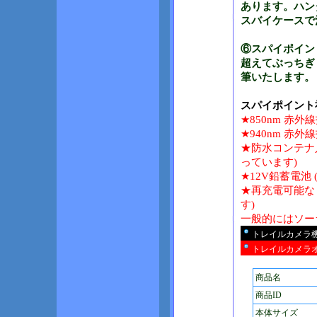
あります。ハン
スバイケースで
⑥スパイポイン
超えてぶっちぎ
筆いたします。
スパイポイント
★850nm 赤外
★940nm 赤外
★防水コンテナ入
っています)
★12V鉛蓄電池
★再充電可能な
す)
一般的にはソー
トレイルカメラ
トレイルカメラ
商品名
商品ID
本体サイズ