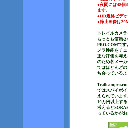
●夜間には48
ます。
●HD規格ビデオを
●静止画像は20MP
トレイルカメラ
もっとも信頼され
PRO.COM
メラ性能をチェ
正な評価を与え
のため各メーカ
ではほとんどのメ
ち会っているよ
Trailcampro.
ではスパイポイン
えられています
10万円以上す
考えるとSORA
っているかがお