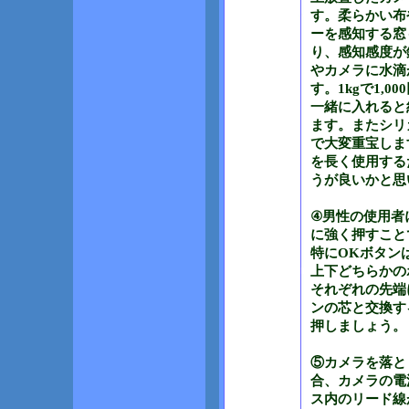
す。柔らかい布
ーを感知する窓
り、感知感度が
やカメラに水滴
す。1kgで1,
一緒に入れると
ます。またシリ
で大変重宝しま
を長く使用する
うが良いかと思
④男性の使用者
に強く押すこと
特にOKボタン
上下どちらかの
それぞれの先端
ンの芯と交換す
押しましょう。
⑤カメラを落と
合、カメラの電
ス内のリード線