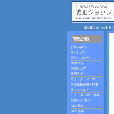
HOME
｜
かごの中身