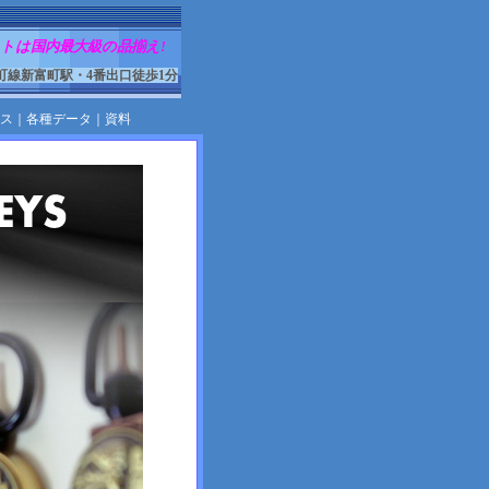
トは国内最大級の品揃え!
町線新富町駅・4番出口徒歩1分
ス
｜
各種データ
｜
資料