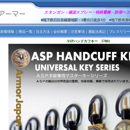
スタンガン・催涙スプレー・特殊警棒・防弾ベス
■地下鉄日比谷線築地駅・4番出口徒歩3分 ■地下鉄有楽
｜
新着情報
｜
商品一覧
｜
注文方法
｜
会社概要
｜
注意事項
｜
通販法表記
｜
プレスリリー
ASPハンドカフキー 57001