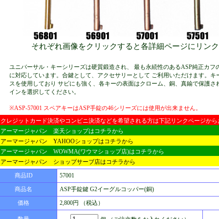
それぞれ画像をクリックすると各詳細ページにリンク
ユニバーサル・キーシリーズは硬質鍛造され、 最も永続性のあるASP純正カフ
に対応しています。合鍵として、アクセサリーとして ご利用いただけます。キ
スを使用しており サビにも強く、各キーの表面はクローム、銅、真鍮で保護さ
インを選択してください。
※ASP-57001 スペアキーはASP手錠の46シリーズには使用が出来ません。
クレジットカード決済やコンビニ決済などを希望される方は下記リンクページから
アーマージャパン 楽天ショップはコチラから
アーマージャパン YAHOOショップはコチラから
アーマージャパン WOWMA(ワウマショップ店)はコチラから
アーマージャパン ショップサーブ店はコチラから
商品ID
57001
商品名
ASP手錠鍵 G2イーグルコッパー(銅)
価格
2,800円 （税込）