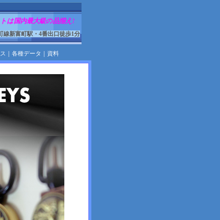
トは国内最大級の品揃え!
町線新富町駅・4番出口徒歩1分
ス
｜
各種データ
｜
資料