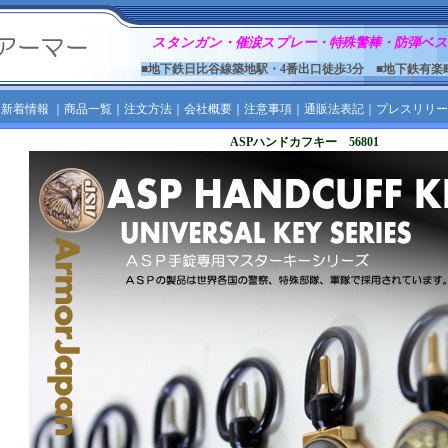
スタンガン・催涙スプレー・特殊警棒・防弾ベス
■地下鉄日比谷線築地駅・4番出口徒歩3分 ■地下鉄有楽
｜
新着情報
｜
商品一覧
｜
注文方法
｜
会社概要
｜
注意事項
｜
通販法表記
｜
プレスリリー
ASPハンドカフキー 56801