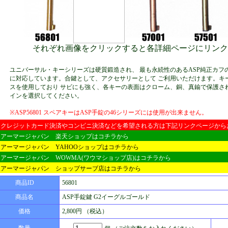
それぞれ画像をクリックすると各詳細ページにリンク
ユニバーサル・キーシリーズは硬質鍛造され、 最も永続性のあるASP純正カフ
に対応しています。合鍵として、アクセサリーとして ご利用いただけます。キ
スを使用しており サビにも強く、各キーの表面はクローム、銅、真鍮で保護さ
インを選択してください。
※ASP56801 スペアキーはASP手錠の46シリーズには使用が出来ません。
クレジットカード決済やコンビニ決済などを希望される方は下記リンクページから
アーマージャパン 楽天ショップはコチラから
アーマージャパン YAHOOショップはコチラから
アーマージャパン WOWMA(ワウマショップ店)はコチラから
アーマージャパン ショップサーブ店はコチラから
商品ID
56801
商品名
ASP手錠鍵 G2イーグルゴールド
価格
2,800円 （税込）