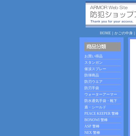
HOME
｜
かごの中身