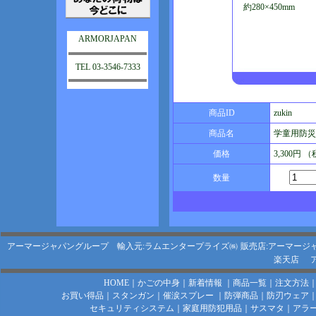
約280×450mm
ARMORJAPAN
TEL 03-3546-7333
商品ID
zukin
商品名
学童用防災
価格
3,300円 
数量
アーマージャパングループ 輸入元:ラムエンタープライズ㈱
販売店:アーマージ
楽天店
HOME
｜
かごの中身
｜
新着情報
｜
商品一覧
｜
注文方法
お買い得品
｜
スタンガン
｜
催涙スプレー
｜
防弾商品
｜
防刃ウェア
セキュリティシステム
｜
家庭用防犯用品
｜
サスマタ
｜
アラ