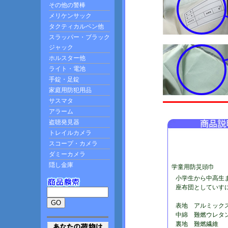
学童用防災頭巾
小学生から中高生
座布団としていす
表地 アルミック
中綿 難燃ウレタ
裏地 難燃繊維