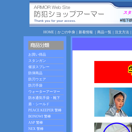
スタ
■地下
HOME
｜
かごの中身
｜
新着情報
｜
商品一覧
｜
注文方法