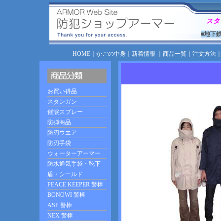
スタ
■地下
HOME
｜
かごの中身
｜
新着情報
｜
商品一覧
｜
注文方法