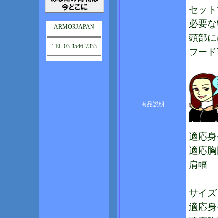
セット
必要な
ARMORJAPAN
頭部に
TEL 03-3546-7333
フード
商品説明
適応身長
適応胸
肩幅 
サイズ
適応身長