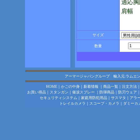
適応胸
肩幅 
サイズ
数量
アーマージャパングループ 輸入元:ラムエ
HOME
｜
かごの中身
｜
新着情報
｜
商品一覧
｜
注文方法
お買い得品
｜
スタンガン
｜
催涙スプレー
｜
防弾商品
｜
防刃ウェア
セキュリティシステム
｜
家庭用防犯用品
｜
サスマタ
｜
アラ
トレイルカメラ
｜
スコープ・カメラ
｜
ダミーカ