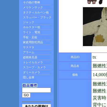
tx
商品ID
難燃性
商品名
14,0
価格
難燃性
難燃性
災害時
背中に