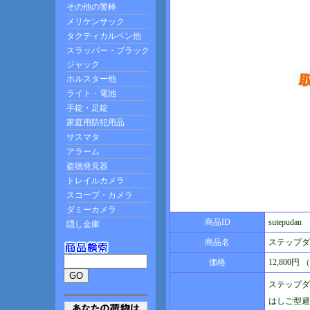
商品ID
sutepudan
商品名
ステップダ
価格
12,800円
ステップダ
はしご型避