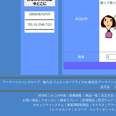
軽くて取り
ARMORJAPAN
商品説明
TEL 03-3546-7333
数量
アーマージャパングループ 輸入元:ラムエンタープライズ㈱
販売店:アーマージ
楽天店
HOME
｜
かごの中身
｜
新着情報
｜
商品一覧
｜
注文方法
お買い得品
｜
スタンガン
｜
催涙スプレー
｜
防弾商品
｜
防刃ウェア
セキュリティシステム
｜
家庭用防犯用品
｜
サスマタ
｜
アラ
トレイルカメラ
｜
スコープ・カメラ
｜
ダミーカ