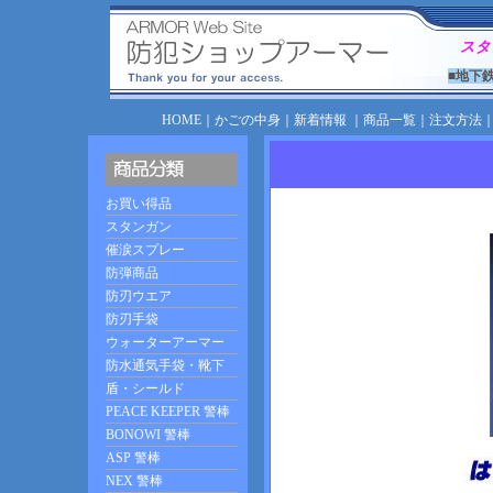
スタ
■地下
HOME
｜
かごの中身
｜
新着情報
｜
商品一覧
｜
注文方法