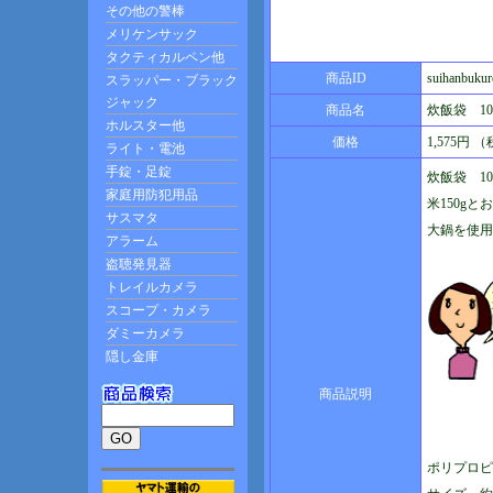
商品ID
suihanbukur
商品名
炊飯袋 1
価格
1,575円 
炊飯袋 1
米150g
大鍋を使用
商品説明
ポリプロピ