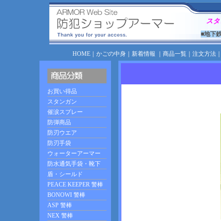
スタ
■地下
HOME
｜
かごの中身
｜
新着情報
｜
商品一覧
｜
注文方法