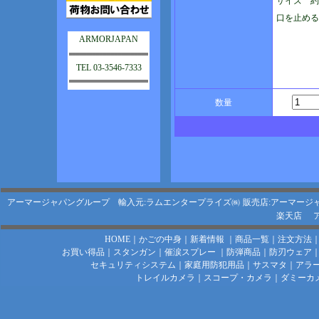
サイズ 約1
口を止める
ARMORJAPAN
TEL 03-3546-7333
数量
アーマージャパングループ 輸入元:ラムエンタープライズ㈱
販売店:アーマージ
楽天店
HOME
｜
かごの中身
｜
新着情報
｜
商品一覧
｜
注文方法
お買い得品
｜
スタンガン
｜
催涙スプレー
｜
防弾商品
｜
防刃ウェア
セキュリティシステム
｜
家庭用防犯用品
｜
サスマタ
｜
アラ
トレイルカメラ
｜
スコープ・カメラ
｜
ダミーカ