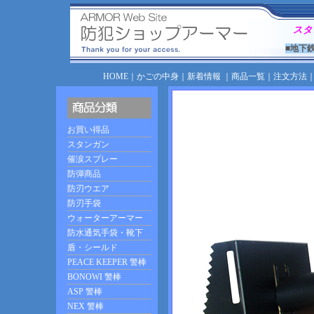
スタ
■地下
HOME
｜
かごの中身
｜
新着情報
｜
商品一覧
｜
注文方法