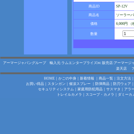
商品ID
SP-12V
商品名
ソーラーパネ
価格
6,000円 
数量
アーマージャパングループ 輸入元:ラムエンタープライズ㈱
販売店:アーマージ
楽天店
HOME
｜
かごの中身
｜
新着情報
｜
商品一覧
｜
注文方法
お買い得品
｜
スタンガン
｜
催涙スプレー
｜
防弾商品
｜
防刃ウェア
セキュリティシステム
｜
家庭用防犯用品
｜
サスマタ
｜
アラ
トレイルカメラ
｜
スコープ・カメラ
｜
ダミーカ