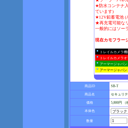
★ソーラーパネル
★防水コンテナ入
ています)
★12V鉛蓄電池
★再充電可能なリ
一般的にはソー
現在カモフラー
トレイルカメラ機
トレイルカメラオ
アーマージャパン
アーマージャパン
商品ID
SB-T
商品名
セキュリティ
価格
5,800円 
本体色
数量