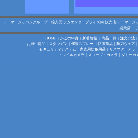
アーマージャパングループ 輸入元:ラムエンタープライズ㈱
販売店:アーマージ
楽天店
HOME
｜
かごの中身
｜
新着情報
｜
商品一覧
｜
注文方法
お買い得品
｜
スタンガン
｜
催涙スプレー
｜
防弾商品
｜
防刃ウェア
セキュリティシステム
｜
家庭用防犯用品
｜
サスマタ
｜
アラ
トレイルカメラ
｜
スコープ・カメラ
｜
ダミーカ