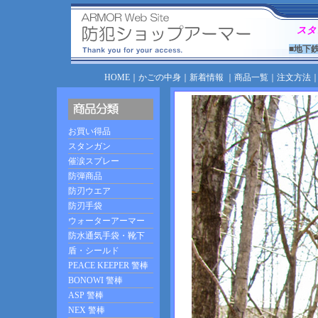
スタ
■地下
HOME
｜
かごの中身
｜
新着情報
｜
商品一覧
｜
注文方法