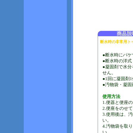
断水時の非常用トイ
●断水時にバケ
●断水時の洋式
●凝固剤で水
せん。
●1回に凝固剤
●汚物袋・凝固
使用方法
1.便器と便座
2.便座をのせ
3.使用後は、
い。
4.汚物袋を取
い。