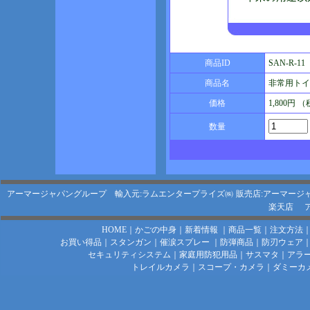
商品ID
SAN-R-11
商品名
非常用トイ
価格
1,800円 
数量
アーマージャパングループ 輸入元:ラムエンタープライズ㈱
販売店:アーマージ
楽天店
HOME
｜
かごの中身
｜
新着情報
｜
商品一覧
｜
注文方法
お買い得品
｜
スタンガン
｜
催涙スプレー
｜
防弾商品
｜
防刃ウェア
セキュリティシステム
｜
家庭用防犯用品
｜
サスマタ
｜
アラ
トレイルカメラ
｜
スコープ・カメラ
｜
ダミーカ