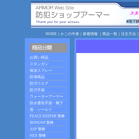
スタ
■地下
HOME
｜
かごの中身
｜
新着情報
｜
商品一覧
｜
注文方法