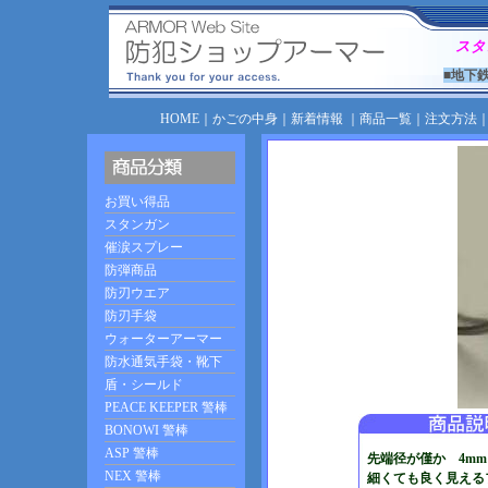
スタ
■地下
HOME
｜
かごの中身
｜
新着情報
｜
商品一覧
｜
注文方法
先端径が僅か 4mm 
細くても良く見える