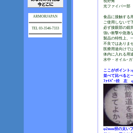
視野角 
光ファイバー部 旭
ARMORJAPAN
食品に接触する
ご使用しないで
必ず接眼部の鏡
TEL 03-3546-7333
強い衝撃や急激
製品の特性上、
不良ではありま
医療用途向けで
体内に入れる用
水中・オイル･
ここがポイント:
並べて比べると一
ﾌｧｲﾊﾞｰ径 左 
φ2mm径の太い