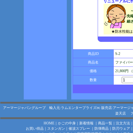
リニューアルに
先
細
★防水性能は
商品ID
S-2
商品名
ファイバー
価格
21,800円
数量
アーマージャパングループ 輸入元:ラムエンタープライズ㈱
販売店:アーマージ
楽天店
HOME
｜
かごの中身
｜
新着情報
｜
商品一覧
｜
注文方法
お買い得品
｜
スタンガン
｜
催涙スプレー
｜
防弾商品
｜
防刃ウェア