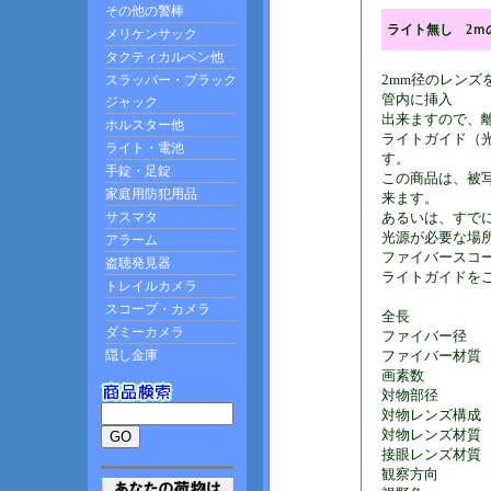
ライト無し 2ｍ
2mm径のレン
管内に挿入
出来ますので、
ライトガイド（
す。
この商品は、被
来ます。
あるいは、すで
光源が必要な場
ファイバースコー
ライトガイドをご
全長 
ファイバー径 
ファイバー材質
画素数 7.
対物部径 
対物レンズ構成 
対物レンズ材質
接眼レンズ材質
観察方向