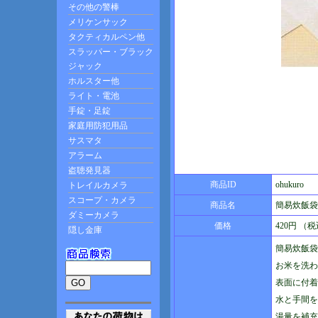
商品ID
ohukuro
商品名
簡易炊飯袋
価格
420円 （
簡易炊飯袋
お米を洗わ
表面に付着
水と手間を
湯量を補充