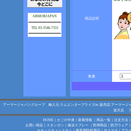
ARMORJAPAN
商品説明
TEL 03-3546-7333
数量
アーマージャパングループ 輸入元:ラムエンタープライズ㈱
販売店:アーマージ
楽天店
HOME
｜
かごの中身
｜
新着情報
｜
商品一覧
｜
注文方法
お買い得品
｜
スタンガン
｜
催涙スプレー
｜
防弾商品
｜
防刃ウェア
セキュリティシステム
｜
家庭用防犯用品
｜
サスマタ
｜
アラ