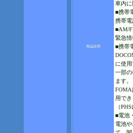
車内に
■携帯
携帯電
■AM/
緊急情
■携帯
商品説明
DOCO
に使用
一部の
ます。
FOM
用でき
（PH
■電池
電池や
て、闇