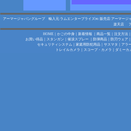
アーマージャパングループ 輸入元:ラムエンタープライズ㈱
販売店:アーマージ
楽天店
HOME
｜
かごの中身
｜
新着情報
｜
商品一覧
｜
注文方法
お買い得品
｜
スタンガン
｜
催涙スプレー
｜
防弾商品
｜
防刃ウェア
セキュリティシステム
｜
家庭用防犯用品
｜
サスマタ
｜
アラ
トレイルカメラ
｜
スコープ・カメラ
｜
ダミーカ