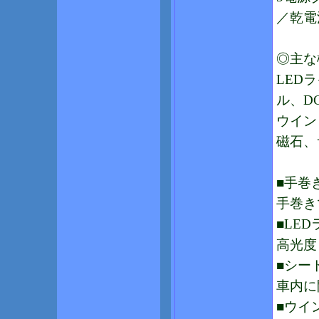
／乾電
◎主な
LED
ル、D
ウイン
磁石、
■手巻
手巻き
■LE
高光度
■シー
車内に
■ウイ