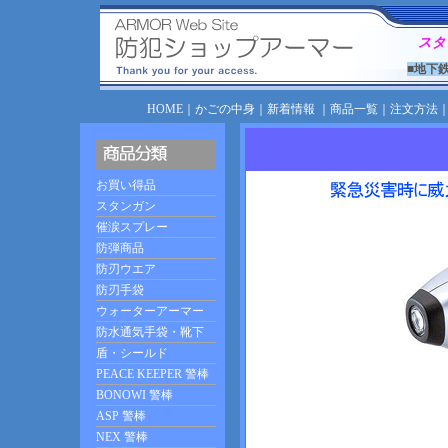
スタ
■地下
HOME
｜
かごの中身
｜
新着情報
｜
商品一覧
｜
注文方法