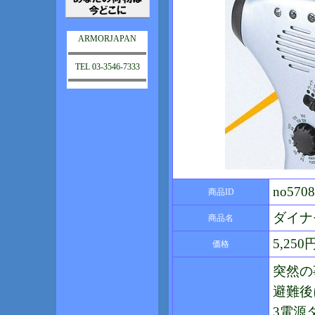
ARMORJAPAN
TEL 03-3546-7333
no5708
商品ID
ダイナ
商品名
5,25
価格
突然の
避難後
3電源