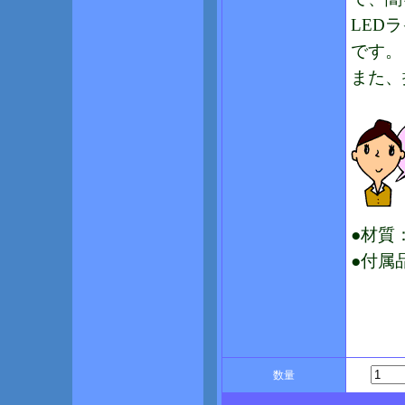
LED
です。
また、
●材質
●付属
数量