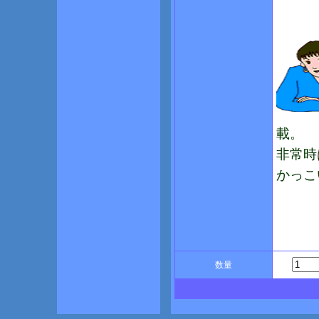
載。
非常時
かっこ
数量