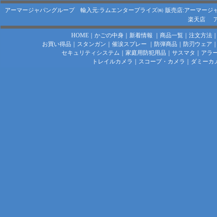
アーマージャパングループ 輸入元:ラムエンタープライズ㈱
販売店:アーマージ
楽天店
HOME
｜
かごの中身
｜
新着情報
｜
商品一覧
｜
注文方法
お買い得品
｜
スタンガン
｜
催涙スプレー
｜
防弾商品
｜
防刃ウェア
セキュリティシステム
｜
家庭用防犯用品
｜
サスマタ
｜
アラ
トレイルカメラ
｜
スコープ・カメラ
｜
ダミーカ