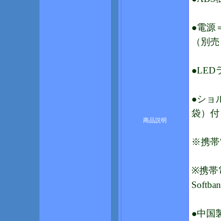
●電源
（別売
●LE
●ショ
袋）付
商品説明
※携帯
※携帯
Softba
●中国