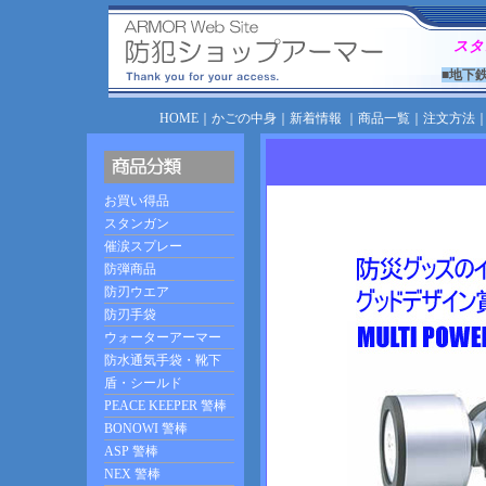
スタ
■地下
HOME
｜
かごの中身
｜
新着情報
｜
商品一覧
｜
注文方法