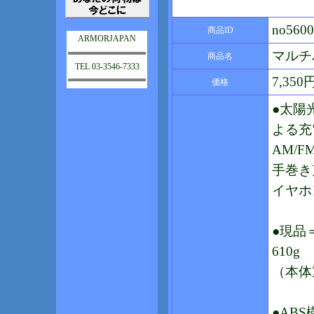
no5600
商品ID
ARMORJAPAN
マルチ
商品名
TEL 03-3546-7333
7,35
価格
●太陽
よる充
AM/
手巻き
イヤホ
●現品＝
610g
（本体
●AB