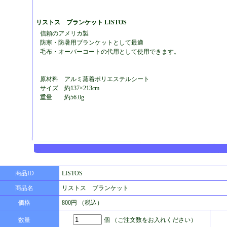
リストス ブランケット LISTOS
信頼のアメリカ製
防寒・防暑用ブランケットとして最適
毛布・オーバーコートの代用として使用できます。
原材料 アルミ蒸着ポリエステルシート
サイズ 約137×213cm
重量 約56.0g
商品ID
LISTOS
商品名
リストス ブランケット
価格
800円 （税込）
数量
個 （ご注文数をお入れください）