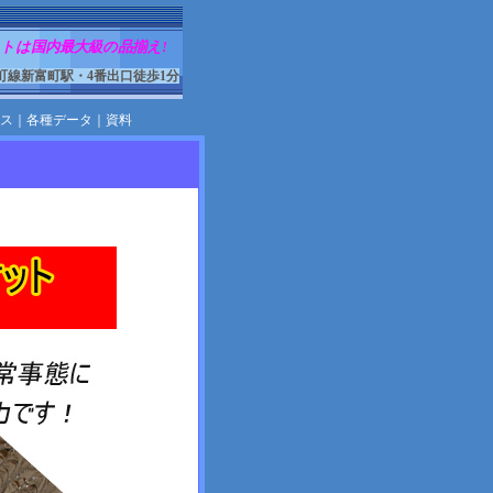
トは国内最大級の品揃え!
町線新富町駅・4番出口徒歩1分
ス
｜
各種データ
｜
資料