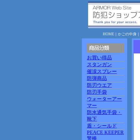
HOME
｜
かごの中身