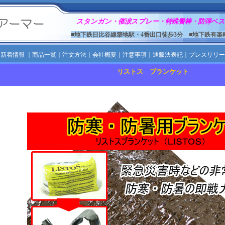
スタンガン・催涙スプレー・特殊警棒・防弾ベス
■地下鉄日比谷線築地駅・4番出口徒歩3分 ■地下鉄有楽
｜
新着情報
｜
商品一覧
｜
注文方法
｜
会社概要
｜
注意事項
｜
通販法表記
｜
プレスリリー
リストス ブランケット