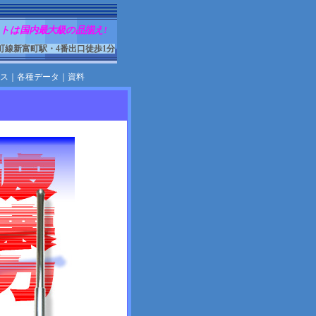
トは国内最大級の品揃え!
町線新富町駅・4番出口徒歩1分
ス
｜
各種データ
｜
資料