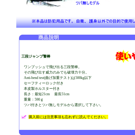
三段ジャンプ警棒
ワンプッシュで飛び出る三段警棒。
その飛び出す威力のみでも破壊力十分。
Anti-bend test(曲げ加重テスト)は500kg以下
セーフティーロック付き
本皮製ホルスター付き
長さ：最短21cm 最長51cm
重量：590ｇ
ツバ付きとツバ無しモデルから選択して下さい。
購入前には注意事項も忘れずに読んでください。