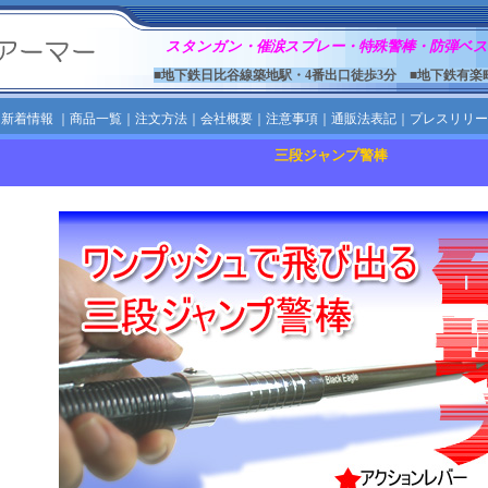
スタンガン・催涙スプレー・特殊警棒・防弾ベス
■地下鉄日比谷線築地駅・4番出口徒歩3分 ■地下鉄有楽
｜
新着情報
｜
商品一覧
｜
注文方法
｜
会社概要
｜
注意事項
｜
通販法表記
｜
プレスリリー
三段ジャンプ警棒