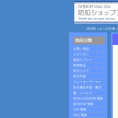
HOME
｜
かごの中身