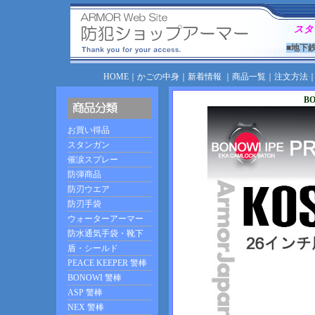
スタ
■地下
HOME
｜
かごの中身
｜
新着情報
｜
商品一覧
｜
注文方法
B