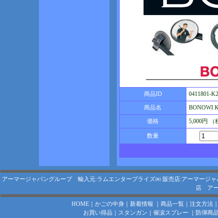
商品ID
0411801-K
商品名
BONOWI
価格
5,000円 
数量
アーマージャパングループ 輸入元:ラムエンタープライズ㈱
販売店:アーマージャ
店
アー
HOME
｜
かごの中身
｜
新着情報
｜
商品一覧
｜
注文方法
お買い得品
｜
スタンガン
｜
催涙スプレー
｜
防弾商