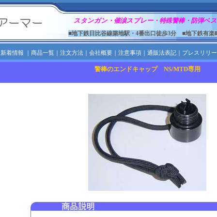
スタンガン・催涙スプレー・特殊警棒・防弾ベス
■地下鉄日比谷線築地駅・4番出口徒歩3分 ■地下鉄有楽
｜
新着情報
｜
商品一覧
｜
注文方法
｜
会社概要
｜
注意事項
｜
通販法表記
｜
プレスリリー
警棒のエンドキャップ NS/MTD専用