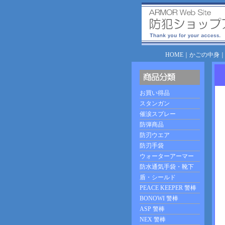
HOME
｜
かごの中身