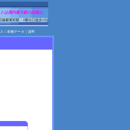
トは国内最大級の品揃え!
町線新富町駅・4番出口徒歩1分
ス
｜
各種データ
｜
資料