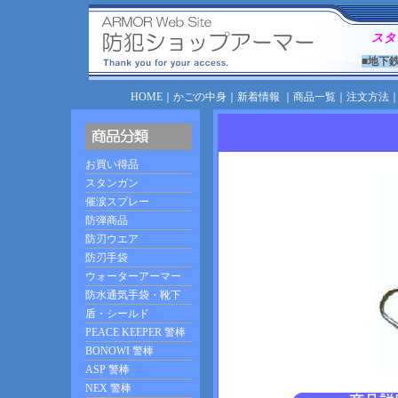
スタ
■地下
HOME
｜
かごの中身
｜
新着情報
｜
商品一覧
｜
注文方法