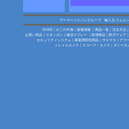
アーマージャパングループ 輸入元:ラムエ
HOME
｜
かごの中身
｜
新着情報
｜
商品一覧
｜
注文方法
お買い得品
｜
スタンガン
｜
催涙スプレー
｜
防弾商品
｜
防刃ウェア
セキュリティシステム
｜
家庭用防犯用品
｜
サスマタ
｜
アラ
トレイルカメラ
｜
スコープ・カメラ
｜
ダミーカ