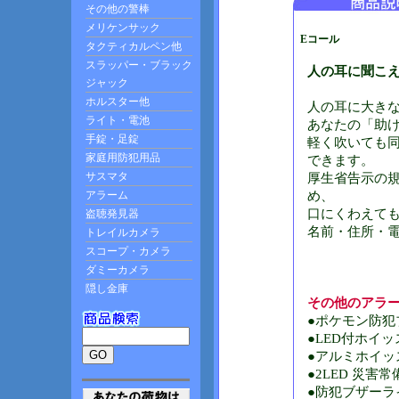
Eコール
人の耳に聞こ
人の耳に大きな
あなたの「助
軽く吹いても
できます。
厚生省告示の
め、
口にくわえて
名前・住所・
その他のアラ
●ポケモン防犯
●LED付ホイッ
●アルミホイッ
●2LED 災害常
●防犯ブザーラ