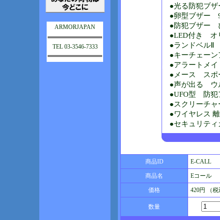
●光る防犯ブザー
●卵型ブザー 9
●防犯ブザー 
ARMORJAPAN
●LED付き オ
●ランドベルⅡ 1
TEL 03-3546-7333
●キーチェーンア
●アラートメイト
●メース スポ
●声が出る ウル
●UFO型 防犯
●スクリーチャー
●ワイヤレス 離
●セキュリティカ
商品ID
E-CALL
商品名
Eコール
価格
420円 （
数量