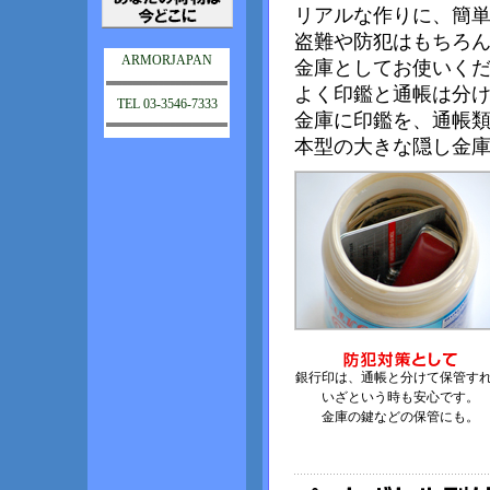
リアルな作りに、簡
盗難や防犯はもちろ
ARMORJAPAN
金庫としてお使いく
よく印鑑と通帳は分
TEL 03-3546-7333
金庫に印鑑を、通帳
本型の大きな隠し金
銀行印は、通帳と分けて保管す
いざという時も安心です。
金庫の鍵などの保管にも。