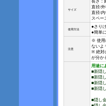
長さ：約
直径/外
サイズ
直径/内
スペース
●さり
使用方法
●簡単
※ 使
ないよ
注意
※ 絶
が分か
用途に
■新隠し
■新隠し
■新隠し
■新隠し
■隠し金
■隠し金