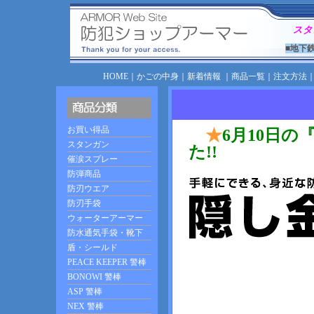
スタ
■地下
HOME
｜
かごの中身
｜
新着情報
｜
商品一覧
｜
注文方法
★
6月10日
た!!