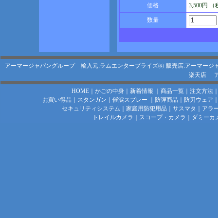
価格
3,500円 
数量
アーマージャパングループ 輸入元:ラムエンタープライズ㈱
販売店:アーマージ
楽天店
HOME
｜
かごの中身
｜
新着情報
｜
商品一覧
｜
注文方法
お買い得品
｜
スタンガン
｜
催涙スプレー
｜
防弾商品
｜
防刃ウェア
セキュリティシステム
｜
家庭用防犯用品
｜
サスマタ
｜
アラ
トレイルカメラ
｜
スコープ・カメラ
｜
ダミーカ