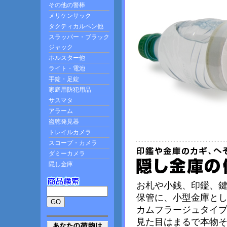
お札や小銭、印鑑、
保管に、小型金庫と
カムフラージュタイ
見た目はまるで本物