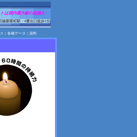
トは国内最大級の品揃え!
町線新富町駅・4番出口徒歩1分
ス
｜
各種データ
｜
資料