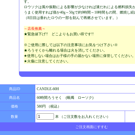
す。
ロウソクは風や振動による影響が少なければ液だれによる燃料損失
うまく使用すれば僅か40g～50gで約9時間～10時間もの間、燃焼し
（8日目は垂れたロウの一部を刻んで再燃させています。）
～店長推薦～
★緊急値下げ!! どこよりもお買い得です!!
※ご使用に際しては以下の注意事項にお気をつけ下さい※
★ろうそくから離れる場合は火を消してください。
★使用しない場合はお子様の手の届かない場所に保管してください
★火傷に注意してください。
商品ID
CANDLE-60H
商品名
60時間ろうそく (蝋燭 ローソク)
価格
580円 （税込）
数量
本 （ご注文数をお入れください）
ご注文画面にすすむ