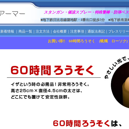
スタンガン・催涙スプレー・特殊警棒・防弾ベス
■地下鉄日比谷線築地駅・4番出口徒歩3分 ■地下鉄有楽
｜
新着情報
｜
商品一覧
｜
注文方法
｜
会社概要
｜
注意事項
｜
通販法表記
｜
プレスリリー
お買い得!! 60時間ろうそく (蝋燭 ローソク)