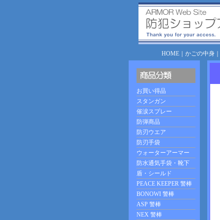
HOME
｜
かごの中身