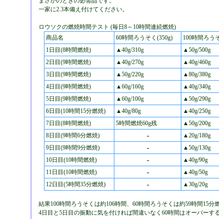
まさかのときの必需品です。
一家に2.3本備え付けてください。
ロウソクの燃焼時間テスト (毎日8～10時間連続燃焼)
商品名
60時間ろうそく(350g)
100時間ろうそく
1日目(8時間燃焼)
▲40g/310g
▲50g/500g
2日目(9時間燃焼)
▲40g/270g
▲40g/460g
3日目(9時間燃焼)
▲50g/220g
▲80g/380g
4日目(9時間燃焼)
▲60g/160g
▲40g/340g
5日目(9時間燃焼)
▲60g/100g
▲50g/290g
6日目(10時間15分燃焼)
▲40g/80g
▲40g/250g
7日目(8時間燃焼)
5時間燃焼60g残
▲50g/200g
-
8日目(9時間6分燃焼)
▲20g/180g
-
9日目(9時間9分燃焼)
▲50g/130g
-
10日目(10時間燃焼)
▲40g/90g
-
11日目(10時間燃焼)
▲40g/50g
-
12日目(5時間35分燃焼)
▲30g/20g
結果100時間ろうそくは約106時間、60時間ろうそくは約59時間15
4日目と5日目の振動に気を付ければ間違いなく60時間はオーバーす