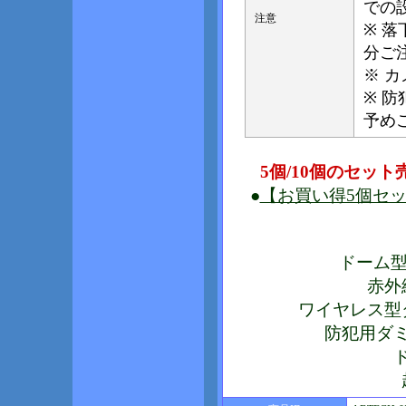
での
注意
※ 
分ご
※ 
※ 
予め
5個/10個のセッ
●
【お買い得5個セット
ドーム型ダ
赤外
ワイヤレス型
防犯用ダミ