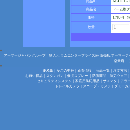
商品ID
ABTECH-0
商品名
ドーム型ダミ
価格
1,780円 
数量
アーマージャパングループ 輸入元:ラムエンタープライズ㈱
販売店:アーマージ
楽天店
HOME
｜
かごの中身
｜
新着情報
｜
商品一覧
｜
注文方法
お買い得品
｜
スタンガン
｜
催涙スプレー
｜
防弾商品
｜
防刃ウェア
セキュリティシステム
｜
家庭用防犯用品
｜
サスマタ
｜
アラ
トレイルカメラ
｜
スコープ・カメラ
｜
ダミーカ