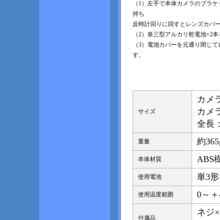
（1）左手で本体カメラのブラケ
持ち
反時計回りに回すとレンズカバ
（2）単三型アルカリ乾電池×2
（3）電池カバーを元通り閉じて
す。
カメラ
カメ
サイズ
全長
約36
重量
ABS
本体材質
単3
使用電池
0～＋
使用温度範囲
ネジ
付属品