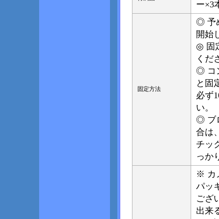
ー×3
◎ 
開始
◎ 
くだ
◎ 
と固
固定方法
必ず
い。
◎ 
合は
チッ
っか
※ 
パッ
ござ
出来