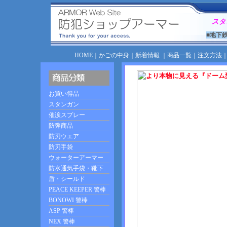
スタ
■地下
HOME
｜
かごの中身
｜
新着情報
｜
商品一覧
｜
注文方法