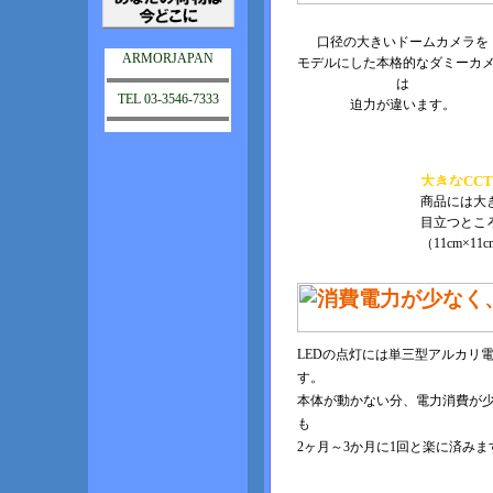
口径の大きいドームカメラを
ARMORJAPAN
モデルにした本格的なダミーカ
は
TEL 03-3546-7333
迫力が違います。
商品には大
目立つとこ
（11cm×11
LEDの点灯には単三型アルカリ
す。
本体が動かない分、電力消費が
も
2ヶ月～3か月に1回と楽に済みま