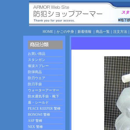
スタ
■地下
HOME
｜
かごの中身
｜
新着情報
｜
商品一覧
｜
注文方法