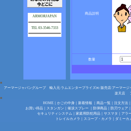
商品説明
ARMORJAPAN
TEL 03-3546-7333
数量
アーマージャパングループ 輸入元:ラムエンタープライズ㈱
販売店:アーマージ
楽天店
HOME
｜
かごの中身
｜
新着情報
｜
商品一覧
｜
注文方法
お買い得品
｜
スタンガン
｜
催涙スプレー
｜
防弾商品
｜
防刃ウェア
セキュリティシステム
｜
家庭用防犯用品
｜
サスマタ
｜
アラ
トレイルカメラ
｜
スコープ・カメラ
｜
ダミーカ