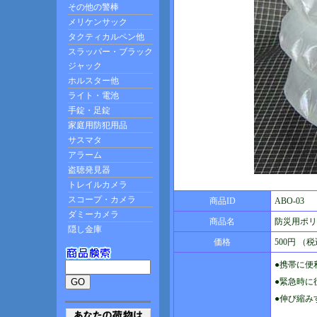
商品ID
ABO-03
商品名
防災用ポリ
価格
500円 （
●携帯に便
●緊急時に
●伸び縮み