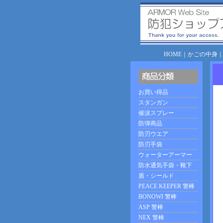
HOME
｜
かごの中身