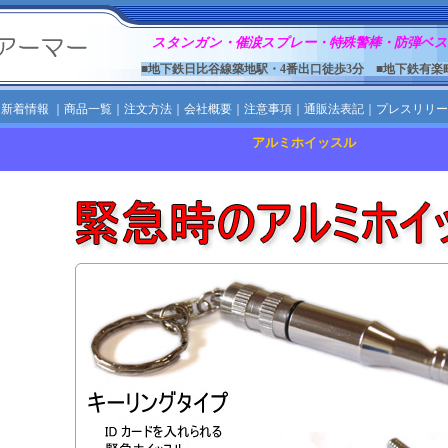
スタンガン・催涙スプレー・特殊警棒・防弾ベス
■地下鉄日比谷線築地駅・4番出口徒歩3分 ■地下鉄有楽
｜
新着情報
｜
商品一覧
｜
注文方法
｜
会社概要
｜
注意事項
｜
通販法表記
｜
プレスリリー
アルミホイッスル