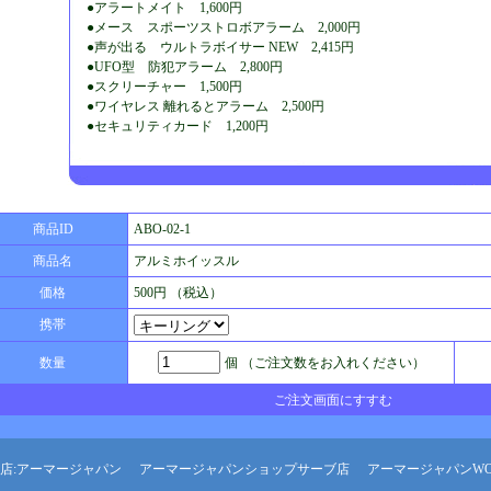
●アラートメイト 1,600円
●メース スポーツストロボアラーム 2,000円
●声が出る ウルトラボイサー NEW 2,415円
●UFO型 防犯アラーム 2,800円
●スクリーチャー 1,500円
●ワイヤレス 離れるとアラーム 2,500円
●セキュリティカード 1,200円
商品ID
ABO-02-1
商品名
アルミホイッスル
価格
500円 （税込）
携帯
数量
個 （ご注文数をお入れください）
ご注文画面にすすむ
店:アーマージャパン
アーマージャパンショップサーブ店
アーマージャパンW