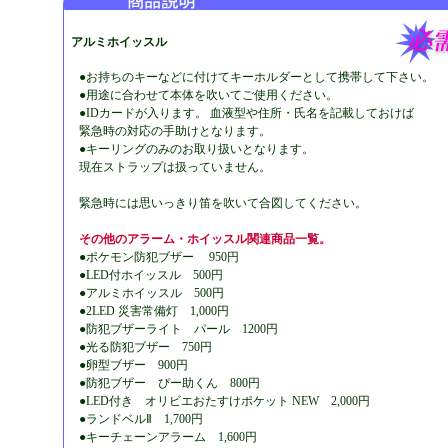
アルミホイッスル
●お持ちのキーなどに付けてキーホルダーとして携帯して下さい。
●用途に合わせて本体を吹いてご使用ください。
●IDカードが入ります。 血液型や住所・氏名を記載しておけば
緊急時の対応の手助けとなります。
●キーリングのみのお取り扱いとなります。
現在ストラップは扱っていません。
緊急時には思いっきり笛を吹いて合図してください。
その他のアラーム・ホイッスル関連商品一覧。
●ポケモン防犯ブザー 950円
●LED付ホイッスル 500円
●アルミホイッスル 500円
●2LED 災害常備灯 1,000円
●防犯ブザーライト パール 1200円
●光る防犯ブザー 750円
●卵型ブザー 900円
●防犯ブザー ぴー助くん 800円
●LED付き オリビエおたすけポケット NEW 2,000円
●ランドベルⅡ 1,700円
●キーチェーンアラーム 1,600円