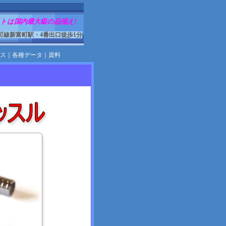
トは国内最大級の品揃え!
町線新富町駅・4番出口徒歩1分
ス
｜
各種データ
｜
資料