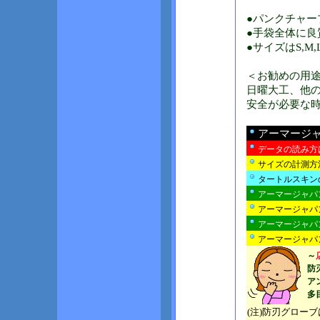
●パンクチャー
●手袋全体に良
●サイズはS,M
＜お勧めの用
日曜大工、他
安全が必要な
アーマージ
データの読み方
サイズの計測方
タートルスキン
アーマージャパ
アーマージャパ
アーマージャパ
アーマージャパン
～
防
ア
多
(注)防刃グロー