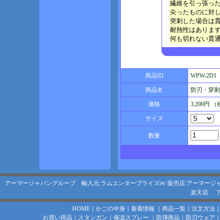
繊維を引っ張っ
尖ったものに対
突刺した場合は
耐熱性はありま
何も切れない貫
商品ID
WPW-2D1
商品名
防刃・穿刺
価格
3,200円 
サイズ
数量
アーマージャパングループ 輸入元:ラムエンタープライズ㈱
販売店:アーマージ
楽天店
HOME
｜
かごの中身
｜
新着情報
｜
商品一覧
｜
注文方法
お買い得品
｜
スタンガン
｜
催涙スプレー
｜
防弾商品
｜
防刃ウェア