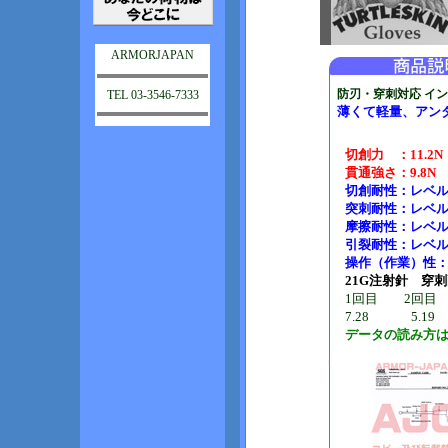
ARMORJAPAN
防刃・穿刺対応 イ
TEL 03-3546-7333
薄くて軽量、アンダ
切創力 ：11.2
貫通強さ：9.
切創耐性：レベル3
突刺耐性：レベル3
摩擦耐性：レベル3
引裂耐性：レベル4
操作（作業）性：レ
21G注射針 穿刺
1回目 2回目
7.28 5.
データの読み方は