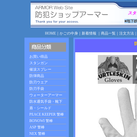
スタ
■地下
HOME
｜
かごの中身
｜
新着情報
｜
商品一覧
｜
注文方法