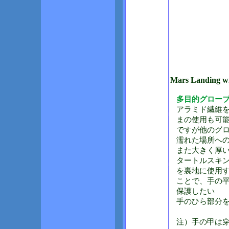
Mars Landing wi
多目的グローブ
アラミド繊維
まの使用も可
ですが他のグ
濡れた場所へ
また大きく厚
タートルスキ
を裏地に使用
ことで、手の平
保護したい
手のひら部分
注）手の甲は