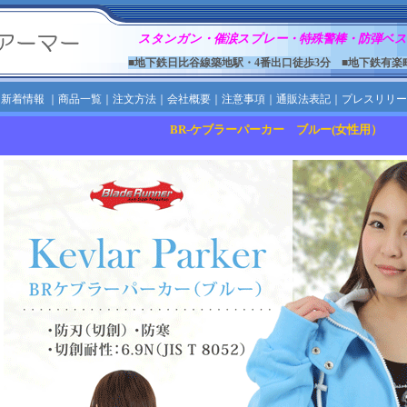
スタンガン・催涙スプレー・特殊警棒・防弾ベス
■地下鉄日比谷線築地駅・4番出口徒歩3分 ■地下鉄有楽
｜
新着情報
｜
商品一覧
｜
注文方法
｜
会社概要
｜
注意事項
｜
通販法表記
｜
プレスリリー
BR-ケブラーパーカー ブルー(女性用）