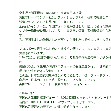
全世界で話題騒然、BLADE RUNNER 日本上陸!
英国ブレードランナー社は、ファッショナブルかつ強靭で軽量なア
製造ブランドとして世界的に広く知られています。
全商品のインナーに、米国デュポン社が開発した、防刃に優れた効
ケブラー繊維が使用されており、世界各国の警察、警備関係者から
す。
又、英国生まれの洗練されたデザインと優れた快適性により、人気
ン、
プロスポーツ選手をはじめとする多くの著名人に、カジュアルウェ
愛用されています。
2007年には、英国で相次いだ刃物による殺傷事件報道の中、子供を
の
要望に応え、学生用の防刃ユニフォームの受注製造を行い、世界的
爆発的な売れ行きを記録しました。
この度、日本に総代理店を開設するに際して、今後、ブレードラン
商品が、日本の方々にも広く愛されることを願っています。
英国ブレードランナー社 代表取締役 Barry Samms
2007年6月29日
英国の人気HIP HOPグループ、ROLL DEEPをモデルとするブレー
新商品「BRCLOTHING CO」のウェブサイトがオープン。
英国の音楽好きの若者たちの間で話題となっています。