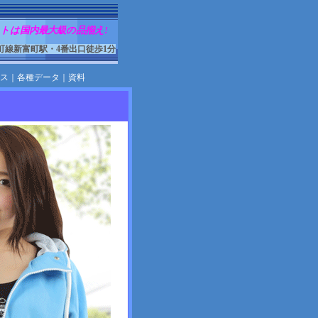
トは国内最大級の品揃え!
町線新富町駅・4番出口徒歩1分
ス
｜
各種データ
｜
資料