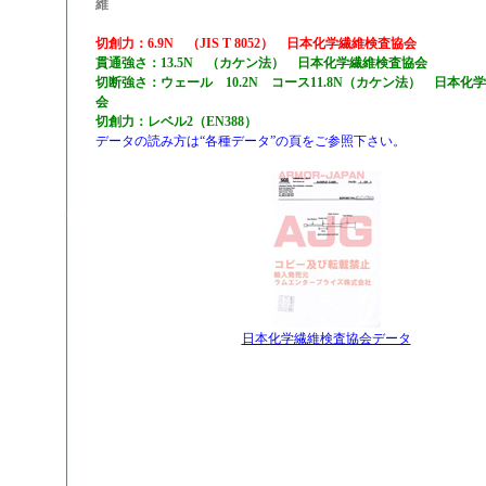
維
切創力：6.9N （JIS T 8052） 日本化学繊維検査協会
貫通強さ：13.5N （カケン法） 日本化学繊維検査協会
切断強さ：ウェール 10.2N コース11.8N（カケン法） 日本化
会
切創力：レベル2（EN388）
データの読み方は“各種データ”の頁をご参照下さい。
日本化学繊維検査協会データ