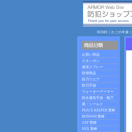
HOME
｜
かごの中身