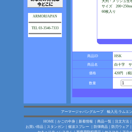
大判・メッシュ生
サイズ 200×250m
60枚入り
ARMORJAPAN
TEL 03-3546-7333
商品ID
HSK
商品名
白十字 サ
価格
420円 （
数量
アーマージャパングループ 輸入元:ラムエ
HOME
｜
かごの中身
｜
新着情報
｜
商品一覧
｜
注文方法
お買い得品
｜
スタンガン
｜
催涙スプレー
｜
防弾商品
｜
防刃ウェア