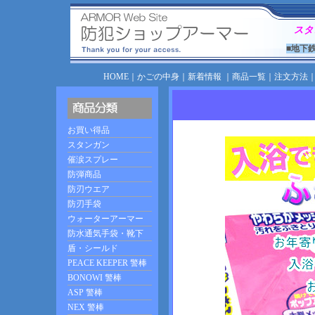
スタ
■地下
HOME
｜
かごの中身
｜
新着情報
｜
商品一覧
｜
注文方法