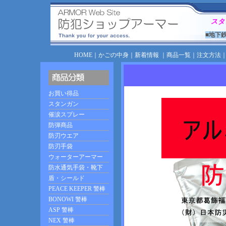
スタ
■地下
HOME
｜
かごの中身
｜
新着情報
｜
商品一覧
｜
注文方法