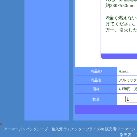
約280×550mm
※全く燃えな
けてください
万一、引火し
商品ID
Azukin
商品名
アルミック
価格
4,158円 
数量
アーマージャパングループ 輸入元:ラムエンタープライズ㈱
販売店:アーマージ
楽天店