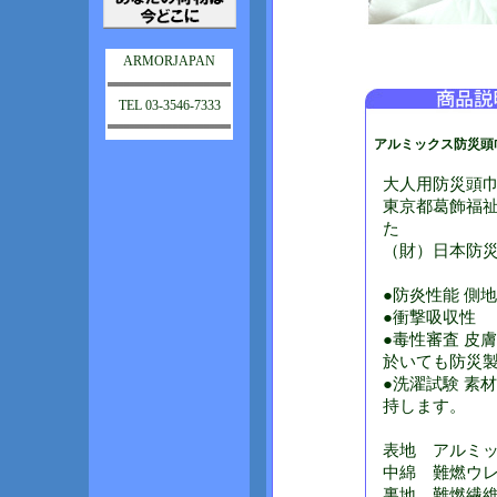
ARMORJAPAN
TEL 03-3546-7333
アルミックス防災頭
大人用防災頭
東京都葛飾福祉
た
（財）日本防
●防炎性能 側
●衝撃吸収性
●毒性審査 皮
於いても防災
●洗濯試験 素
持します。
表地 アルミ
中綿 難燃ウ
裏地 難燃繊