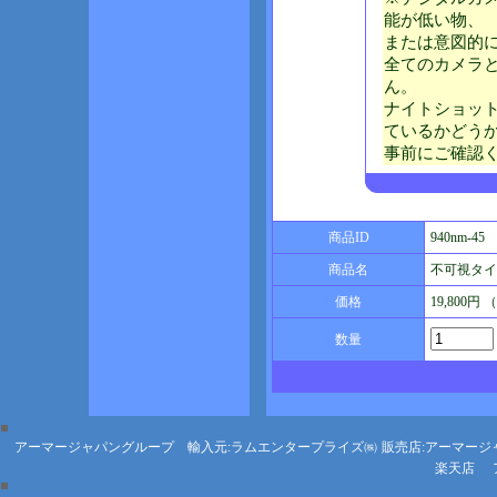
能が低い物、
または意図的
全てのカメラ
ん。
ナイトショッ
ているかどう
事前にご確認
商品ID
940nm-45
商品名
不可視タイプ
価格
19,800円
数量
アーマージャパングループ 輸入元:ラムエンタープライズ㈱
販売店:アーマージ
楽天店