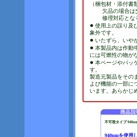
（梱包材・添付書
欠品の場合は交
修理対応となる
●
使用上の誤り及
象外です。
●
いたずら、いや
●
本製品内は作動
には可燃性の物が
●
本ページやパッ
す。
製造元製品をその
よび機能の一部に
います。あらかじ
不可視タイプ 940n
940nmを使