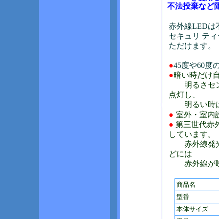
不法投棄など
赤外線LEDは
セキュリ テ
ただけます。
●
45度や60
●
暗い時だけ
明るさセンサ
点灯し、
明るい時は
●
室外・室内設
●
第三世代赤
しています。
赤外線発光時
どには
赤外線が映
商品名
型番
本体サイズ