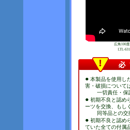
広角100度
LTL-
●
本製品を使用し
害・破損について
一切責任・保証
●
初期不良と認め
ーツを交換、もし
同等品との交換
●
初期不良と認め
ていた全ての付属