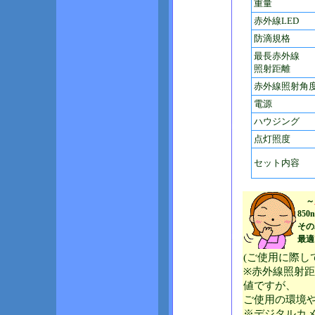
重量
赤外線LED
防滴規格
最長赤外線
照射距離
赤外線照射角
電源
ハウジング
点灯照度
セット内容
～
85
その
最適
(ご使用に際
※赤外線照射
値ですが、
ご使用の環境
※デジタルカ