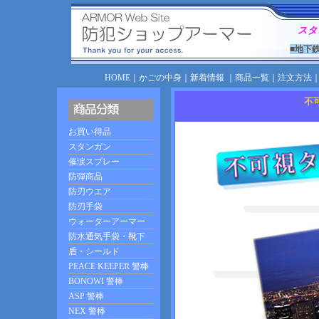
スタ
■地下
HOME
｜
かごの中身
｜
新着情報
｜
商品一覧
｜
注文方法
不可